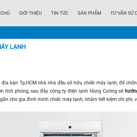
 CHỦ
GIỚI THIỆU
TIN TỨC
SẢN PHẨM
TƯ VẤN SỬ 
MÁY LẠNH
 địa bàn Tp,HCM nhà nhà đều sở hữu chiếc máy lạnh, để chống 
ện tích phòng, sau đây công ty điện lạnh Hùng Cường sẽ
hướn
 gắn cho gia đình mình chiếc máy lạnh, nhằm tiết kiệm chi phí, 