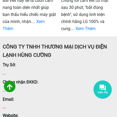
Bài viết này sẽ là cuốn cẩm
Chúng tôi cam kết có mặt
nang toàn diện nhất giúp
sau 30 phút, "bắt đúng
bạn thấu hiểu chiếc máy giặt
bệnh", sử dụng linh kiện
của mình, nhận....
Xem
chính hãng LG 100% và
Thêm
cung....
Xem Thêm
CÔNG TY TNHH THƯƠNG MẠI DỊCH VỤ ĐIỆN
LẠNH HÙNG CƯỜNG
Trụ Sở:
...
Chứng nhận ĐKKD:
...
Email:
...
Website: