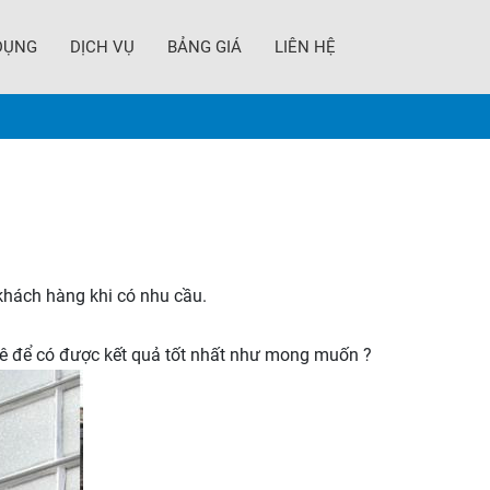
DỤNG
DỊCH VỤ
BẢNG GIÁ
LIÊN HỆ
 khách hàng khi có nhu cầu.
uê để có được kết quả tốt nhất như mong muốn ?