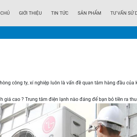
 CHỦ
GIỚI THIỆU
TIN TỨC
SẢN PHẨM
TƯ VẤN SỬ 
phòng công ty, xí nghiệp luôn là vấn đề quan tâm hàng đầu của
 giá cao ? Trung tâm điện lạnh nào đáng để bạn bỏ tiền ra th