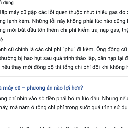
sử dụng
 lắp máy cũ gặp các lỗi quen thuộc như: thiếu gas do
ng lạnh kém. Những lỗi này không phải lúc nào cũng l
ng mới bắt đầu tốn thêm chi phí kiểm tra, nạp gas, thậ
rẻ
ạnh cũ chính là các chi phí “phụ” đi kèm. Ống đồng cũ
thường bị hao hụt sau quá trình tháo lắp, cần nạp lại
 nếu thay mới đồng bộ thì tổng chi phí đôi khi không 
và máy cũ – phương án nào lợi hơn?
ng chỉ nhìn vào số tiền phải bỏ ra lúc đầu. Nhưng nếu 
áy, mà nằm ở tổng chi phí trong suốt quá trình sử dụ