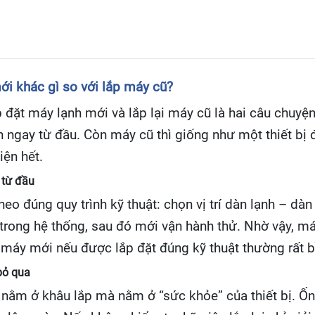
ới khác gì so với lắp máy cũ?
 đặt máy lạnh mới và lắp lại máy cũ là hai câu chuy
ẩn ngay từ đầu. Còn máy cũ thì giống như một thiết bị
iện hết.
 từ đầu
heo đúng quy trình kỹ thuật: chọn vị trí dàn lạnh – dà
rong hệ thống, sau đó mới vận hành thử. Nhờ vậy, máy
o máy mới nếu được lắp đặt đúng kỹ thuật thường rất b
bỏ qua
g nằm ở khâu lắp mà nằm ở “sức khỏe” của thiết bị. Ố