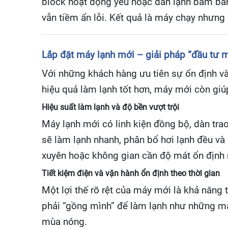
block hoạt động yếu hoặc dàn lạnh bám bẩn l
vẫn tiềm ẩn lỗi. Kết quả là máy chạy nhưng
Lắp đặt máy lạnh mới – giải pháp “đầu tư mộ
Với những khách hàng ưu tiên sự ổn định và
hiệu quả làm lạnh tốt hơn, máy mới còn giú
Hiệu suất làm lạnh và độ bền vượt trội
Máy lạnh mới có linh kiện đồng bộ, dàn trao
sẽ làm lạnh nhanh, phân bổ hơi lạnh đều và 
xuyên hoặc không gian cần độ mát ổn định
Tiết kiệm điện và vận hành ổn định theo thời gian
Một lợi thế rõ rệt của máy mới là khả năng t
phải “gồng mình” để làm lạnh như những máy
mùa nóng.