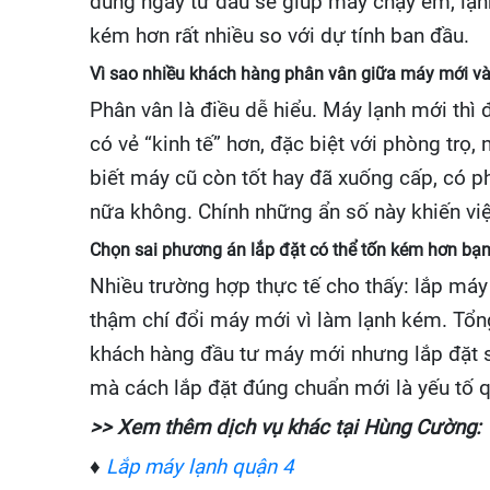
đúng ngay từ đầu sẽ giúp máy chạy êm, lạnh 
kém hơn rất nhiều so với dự tính ban đầu.
Vì sao nhiều khách hàng phân vân giữa máy mới v
Phân vân là điều dễ hiểu. Máy lạnh mới thì 
có vẻ “kinh tế” hơn, đặc biệt với phòng trọ
biết máy cũ còn tốt hay đã xuống cấp, có ph
nữa không. Chính những ẩn số này khiến vi
Chọn sai phương án lắp đặt có thể tốn kém hơn bạn
Nhiều trường hợp thực tế cho thấy: lắp máy c
thậm chí đổi máy mới vì làm lạnh kém. Tổng
khách hàng đầu tư máy mới nhưng lắp đặt sa
mà cách lắp đặt đúng chuẩn mới là yếu tố q
>> Xem thêm dịch vụ khác tại Hùng Cường:
♦
Lắp máy lạnh quận 4