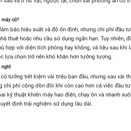
sâu và ít hư vặt; ngược lại, chọn sai phương án có th
à máy cũ?
đảm bảo hiệu suất và độ ổn định, nhưng chi phí đầu tư
, nhà thuê hoặc nhu cầu sử dụng ngắn hạn. Tuy nhiên, đ
ù hợp với diện tích phòng hay không, và liệu sau khi 
ệc lựa chọn trở nên khó khăn hơn tưởng tượng.
 nghĩ
ũ tưởng tiết kiệm vài triệu ban đầu, nhưng sau vài thán
 chi phí cộng dồn đôi khi còn cao hơn cả việc đầu t
i kỹ thuật khiến máy hao điện, chạy ồn và nhanh xuốn
uyết định trải nghiệm sử dụng lâu dài.