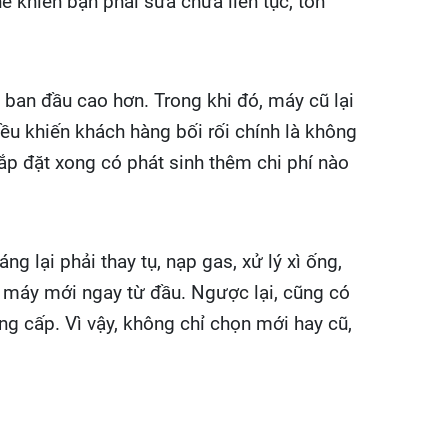
ể khiến bạn phải sửa chữa liên tục, tốn
 ban đầu cao hơn. Trong khi đó, máy cũ lại
iều khiến khách hàng bối rối chính là không
lắp đặt xong có phát sinh thêm chi phí nào
g lại phải thay tụ, nạp gas, xử lý xì ống,
ư máy mới ngay từ đầu. Ngược lại, cũng có
g cấp. Vì vậy, không chỉ chọn mới hay cũ,