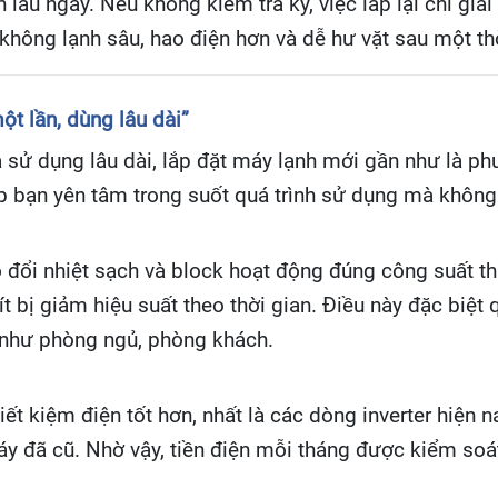
âu ngày. Nếu không kiểm tra kỹ, việc lắp lại chỉ giả
 không lạnh sâu, hao điện hơn và dễ hư vặt sau một th
t lần, dùng lâu dài”
 sử dụng lâu dài, lắp đặt máy lạnh mới gần như là ph
p bạn yên tâm trong suốt quá trình sử dụng mà không 
 đổi nhiệt sạch và block hoạt động đúng công suất th
ít bị giảm hiệu suất theo thời gian. Điều này đặc biệt
 như phòng ngủ, phòng khách.
iết kiệm điện tốt hơn, nhất là các dòng inverter hiện 
 đã cũ. Nhờ vậy, tiền điện mỗi tháng được kiểm soát t