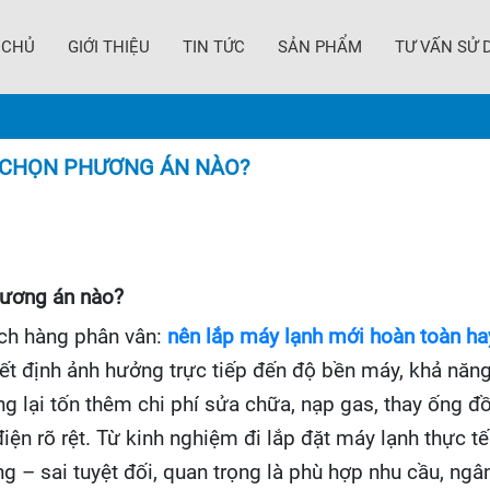
 CHỦ
GIỚI THIỆU
TIN TỨC
SẢN PHẨM
TƯ VẤN SỬ 
N CHỌN PHƯƠNG ÁN NÀO?
hương án nào?
ách hàng phân vân:
nên lắp máy lạnh mới hoàn toàn hay
yết định ảnh hưởng trực tiếp đến độ bền máy, khả năng
g lại tốn thêm chi phí sửa chữa, nạp gas, thay ống đ
iện rõ rệt. Từ kinh nghiệm đi lắp đặt máy lạnh thực tế
 – sai tuyệt đối, quan trọng là phù hợp nhu cầu, ngân 