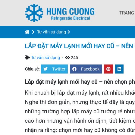
TRANG
Tư vấn sử dụng
LẮP ĐẶT MÁY LẠNH MỚI HAY CŨ – NÊ
Tư vấn sử dụng
-
245
Chia sẻ:
|
Twitter
|
Facebook
Lắp đặt máy lạnh mới hay cũ – nên chọn p
Khi chuẩn bị lắp đặt máy lạnh, rất nhiều kh
Nghe thì đơn giản, nhưng thực tế đây là qu
những trường hợp lắp máy cũ tưởng rẻ nhưn
cao hơn nhưng vận hành ổn định, tiết kiệm đ
nhận ra rằng: chọn mới hay cũ không có đúng