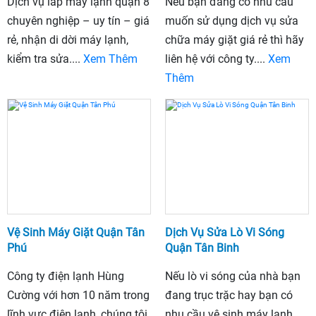
Dịch vụ lắp máy lạnh quận 8
Nếu bạn đang có nhu cầu
chuyên nghiệp – uy tín – giá
muốn sử dụng dịch vụ sửa
rẻ, nhận di dời máy lạnh,
chữa máy giặt giá rẻ thì hãy
kiểm tra sửa....
Xem Thêm
liên hệ với công ty....
Xem
Thêm
Vệ Sinh Máy Giặt Quận Tân
Dịch Vụ Sửa Lò Vi Sóng
Phú
Quận Tân Binh
Công ty điện lạnh Hùng
Nếu lò vi sóng của nhà bạn
Cường với hơn 10 năm trong
đang trục trặc hay bạn có
lĩnh vực điện lạnh, chúng tôi
nhu cầu vệ sinh máy lạnh,