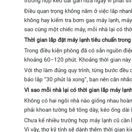
trường hợp kéo dài gần nửa ngày vì phát sinh
Điều quan trọng không nằm ở việc lắp nhan
không hay kiểm tra bơm gas máy lạnh, máy c
sao cùng một chiếc máy, mỗi nhà lại có thời
Thời gian lắp đặt máy lạnh tiêu chuẩn trong
Trong điều kiện phòng đã có sẵn nguồn điện,
khoảng 60–120 phút. Khoảng thời gian này b
Với thợ làm đúng quy trình, từng bước đều 
báo lắp “30 phút là xong”, bạn nên cân nhắc
Vì sao mỗi nhà lại có thời gian lắp máy lạn
Không có hai ngôi nhà nào giống nhau hoàn 
phải khoan tường bê tông dày, kéo ống dài ho
Chưa kể nhiều trường hợp máy lạnh cũ cần k
Vì vậy, thợ kỹ tính sẽ dành thêm thời gian 