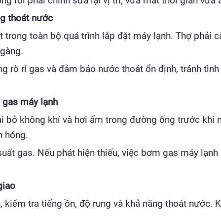
ng rồi phải chỉnh sửa lại vị trí, vừa mất thời gian vừ
ng thoát nước
 trong toàn bộ quá trình lắp đặt máy lạnh. Thợ phải 
 gàng.
ng rò rỉ gas và đảm bảo nước thoát ổn định, tránh tìn
 gas máy lạnh
ại bỏ không khí và hơi ẩm trong đường ống trước khi
h hỏng.
 suất gas. Nếu phát hiện thiếu, việc bơm gas máy lạn
giao
, kiểm tra tiếng ồn, độ rung và khả năng thoát nước.