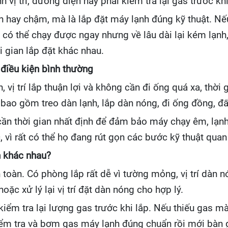
 vị trí, đường điện hay phải kiểm tra lại gas trước kh
h hay chậm, mà là lắp đặt máy lạnh đúng kỹ thuật. Nế
ó thể chạy được ngay nhưng về lâu dài lại kém lạnh, 
 gian lắp đặt khác nhau.
 điều kiện bình thường
 vị trí lắp thuận lợi và không cần đi ống quá xa, thờ
ao gồm treo dàn lạnh, lắp dàn nóng, đi ống đồng, đấ
cần thời gian nhất định để đảm bảo máy chạy êm, lạnh
, vì rất có thể họ đang rút gọn các bước kỹ thuật quan
h khác nhau?
toàn. Có phòng lắp rất dễ vì tường mỏng, vị trí dàn 
ặc xử lý lại vị trí đặt dàn nóng cho hợp lý.
iểm tra lại lượng gas trước khi lắp. Nếu thiếu gas mà
kiểm tra và bơm gas máy lạnh đúng chuẩn rồi mới bàn g