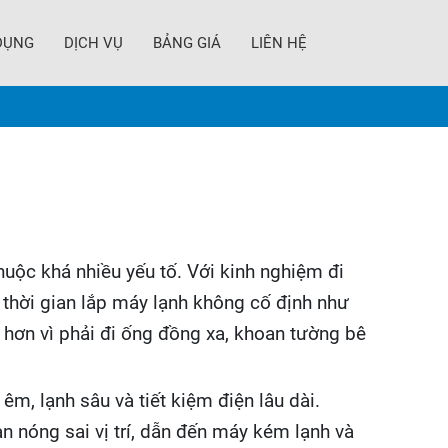
DỤNG
DỊCH VỤ
BẢNG GIÁ
LIÊN HỆ
huộc khá nhiều yếu tố. Với kinh nghiệm đi
 thời gian lắp máy lạnh không cố định như
hơn vì phải đi ống đồng xa, khoan tường bê
m, lạnh sâu và tiết kiệm điện lâu dài.
n nóng sai vị trí, dẫn đến máy kém lạnh và