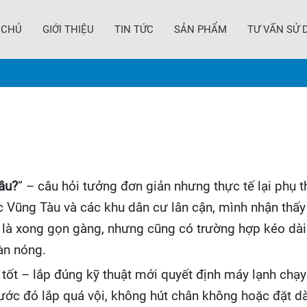
 CHỦ
GIỚI THIỆU
TIN TỨC
SẢN PHẨM
TƯ VẤN SỬ 
âu?
” – câu hỏi tưởng đơn giản nhưng thực tế lại phụ t
ực Vũng Tàu và các khu dân cư lân cận, mình nhận thấy
 là xong gọn gàng, nhưng cũng có trường hợp kéo dài 
dàn nóng.
ốt – lắp đúng kỹ thuật mới quyết định máy lạnh chạy ê
rước đó lắp quá vội, không hút chân không hoặc đặt dà