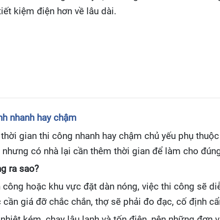
iết kiệm điện hơn về lâu dài.
lạnh nhanh hay chậm
a thời gian thi công nhanh hay chậm chủ yếu phụ thuộc
h, nhưng có nhà lại cần thêm thời gian để làm cho đúng
ng ra sao?
an công hoặc khu vực đặt dàn nóng, việc thi công sẽ di
c cần giá đỡ chắc chắn, thợ sẽ phải đo đạc, cố định cẩ
n nhiệt kém, chạy lâu lạnh và tốn điện, nên những đơn