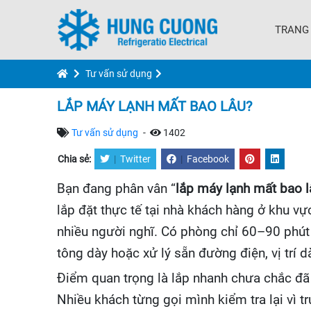
TRANG
Tư vấn sử dụng
LẮP MÁY LẠNH MẤT BAO LÂU?
Tư vấn sử dụng
-
1402
Chia sẻ:
|
Twitter
|
Facebook
Bạn đang phân vân “
lắp máy lạnh mất bao l
lắp đặt thực tế tại nhà khách hàng ở khu v
nhiều người nghĩ. Có phòng chỉ 60–90 phút
tông dày hoặc xử lý sẵn đường điện, vị trí 
Điểm quan trọng là lắp nhanh chưa chắc đã t
Nhiều khách từng gọi mình kiểm tra lại vì t