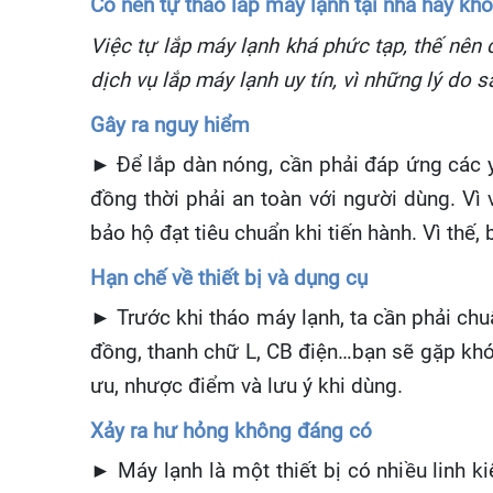
Có nên tự tháo lắp máy lạnh tại nhà hay kh
Việc tự lắp máy lạnh khá phức tạp, thế nên
dịch vụ lắp máy lạnh uy tín, vì những lý do s
Gây ra nguy hiểm
►
Để
l
ắ
p d
à
n n
ó
ng, c
ầ
n ph
ả
i
đá
p
ứ
ng c
á
c 
đồ
ng th
ờ
i ph
ả
i an to
à
n v
ớ
i ng
ườ
i d
ù
ng. V
ì
bảo hộ đạt tiêu chuẩn khi tiến hành. Vì thế
Hạn chế về thiết bị và dụng cụ
►
Tr
ướ
c khi th
á
o m
á
y l
ạ
nh, ta c
ầ
n ph
ả
i chu
đồng, thanh chữ L, CB điện…bạn sẽ gặp khó
ưu, nhược điểm và lưu ý khi dùng.
Xảy ra hư hỏng không đáng có
►
M
á
y l
ạ
nh l
à
m
ộ
t thi
ế
t b
ị
c
ó
nhi
ề
u linh ki