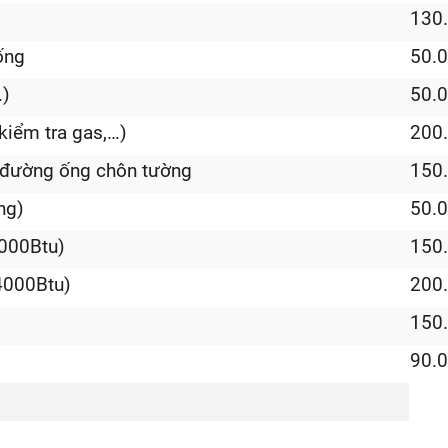
130
ống
50.
…)
50.
 kiểm tra gas,…)
200
h đường ống chôn tường
150
ng)
50.
2000Btu)
150
4000Btu)
200
150
90.