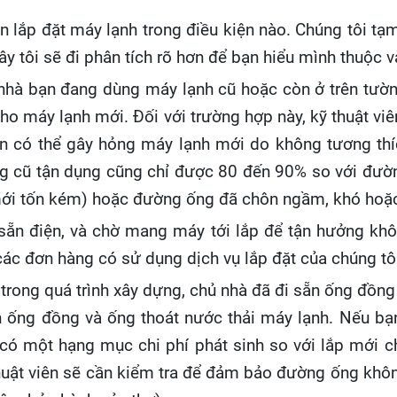
 lắp đặt máy lạnh trong điều kiện nào. Chúng tôi tạ
y tôi sẽ đi phân tích rõ hơn để bạn hiểu mình thuộc 
 nhà bạn đang dùng máy lạnh cũ hoặc còn ở trên tườ
cho máy lạnh mới. Đối với trường hợp này, kỹ thuật vi
n có thể gây hỏng máy lạnh mới do không tương thíc
ng cũ tận dụng cũng chỉ được 80 đến 90% so với đườn
mới tốn kém) hoặc đường ống đã chôn ngầm, khó hoặc 
sẵn điện, và chờ mang máy tới lắp để tận hưởng khô
các đơn hàng có sử dụng dịch vụ lắp đặt của chúng tô
 trong quá trình xây dựng, chủ nhà đã đi sẵn ống đồn
 ống đồng và ống thoát nước thải máy lạnh. Nếu bạn
có một hạng mục chi phí phát sinh so với lắp mới ch
huật viên sẽ cần kiểm tra để đảm bảo đường ống không