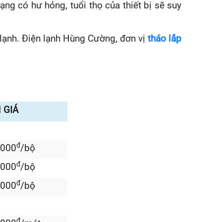
ạ
ng c
ó
h
ư
h
ỏ
ng, tuổi thọ của thiết bị sẽ suy
l
ạ
nh.
Đ
i
ệ
n l
ạ
nh H
ù
ng C
ườ
ng,
đơ
n v
ị
th
á
o l
ắ
p
 GIÁ
đ
.000
/bộ
đ
.000
/bộ
đ
.000
/bộ
đ