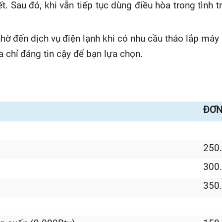
ế
t. Sau
đó
, khi v
ẫ
n ti
ế
p t
ụ
c d
ù
ng
đ
i
ề
u h
ò
a trong t
ì
nh tr
nh
ờ
đế
n d
ị
ch v
ụ
đ
i
ệ
n l
ạ
nh khi c
ó
nhu c
ầ
u th
á
o l
ắ
p m
á
y 
a ch
ỉ
đá
ng tin c
ậ
y
để
b
ạ
n lựa chọn.
ĐƠN
250
300
350