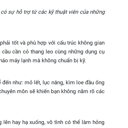
 có sự hỗ trợ từ các kỹ thuật viên của những
 ph
ả
i t
ố
t v
à
ph
ù
h
ợ
p v
ớ
i c
ấ
u tr
ú
c kh
ô
ng gian
 c
ầ
u c
ầ
n c
ó
thang leo cùng những dụng cụ
ể tháo máy lạnh mà không chuẩn bị kỹ.
 đến như: mỏ lết, lục năng, kìm loe đầu ống
m chuyên môn sẽ khiến bạn không nắm rõ các
g l
ê
n hay h
ạ
xu
ố
ng, v
ô
t
ì
nh c
ó
th
ể
l
à
m h
ỏ
ng