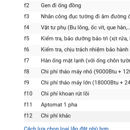
f2
Gen đi ống đồng
f3
Nhân công đục tường đi âm đường 
f4
Vật tư phụ (Bu lông, ốc vít, que hàn,
f5
Kiểm tra, bảo dưỡng bảo trì (xịt rửa,
f6
Kiểm tra, chịu trách nhiệm bảo hàn
f7
Hàn ống mặt lạnh (với ống chôn tườ
f8
Chi phí tháo máy nhỏ (9000Btu + 1
f9
Chi phí tháo máy lớn (18000Btu + 2
f10
Chi phí khoan rút lõi
f11
Aptomat 1 pha
f12
Chi phí khác
Cách lựa chọn loại lắp đặt phù hợp