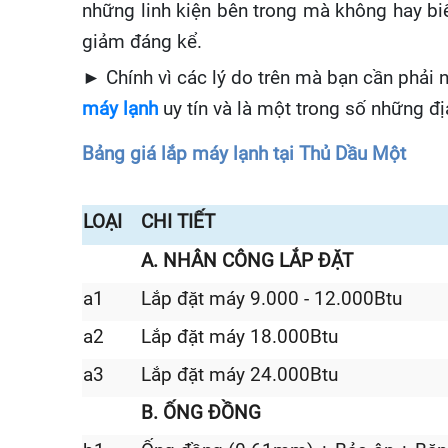
nh
ữ
ng linh ki
ệ
n b
ê
n trong m
à
kh
ô
ng hay bi
giảm đáng kể.
►
Ch
í
nh v
ì
c
á
c l
ý
do tr
ê
n m
à
b
ạ
n c
ầ
n ph
ả
i 
m
á
y l
ạ
nh
uy t
í
n v
à
l
à
m
ộ
t trong s
ố
nh
ữ
ng
đị
Bảng giá lắp máy lạnh tại Thủ Dầu Một
LOẠI
CHI TIẾT
A. NHÂN CÔNG LẮP ĐẶT
a1
Lắp đặt máy 9.000 - 12.000Btu
a2
Lắp đặt máy 18.000Btu
a3
Lắp đặt máy 24.000Btu
B. ỐNG ĐỒNG