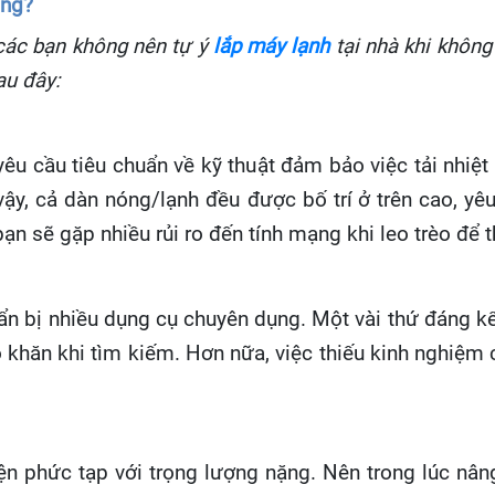
ông?
 các bạn không nên tự ý
lắp máy lạnh
tại nhà khi không
au đây:
y
ê
u c
ầ
u ti
ê
u chu
ẩ
n v
ề
k
ỹ
thu
ậ
t
đả
m b
ả
o vi
ệ
c t
ả
i nhi
ệ
t
v
ậ
y, c
ả
d
à
n n
ó
ng/l
ạ
nh
đề
u
đượ
c b
ố
tr
í
ở
tr
ê
n cao, y
ê
u
, bạn sẽ gặp nhiều rủi ro đến tính mạng khi leo trèo đ
ẩ
n b
ị
nhi
ề
u d
ụ
ng c
ụ
chuy
ê
n d
ụ
ng. Một vài thứ đáng kể
 khăn khi tìm kiếm. Hơn nữa, việc thiếu kinh nghiệ
ệ
n ph
ứ
c t
ạ
p v
ớ
i tr
ọ
ng l
ượ
ng n
ặ
ng. N
ê
n trong l
ú
c n
â
n