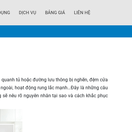
DỤNG
DỊCH VỤ
BẢNG GIÁ
LIÊN HỆ
g quanh tủ hoặc đường lưu thông bị nghẽn, đệm cửa
 ra ngoài, hoạt động rung lắc mạnh…Đây là những câu
g sẽ nêu rõ nguyên nhân tại sao và cách khắc phục