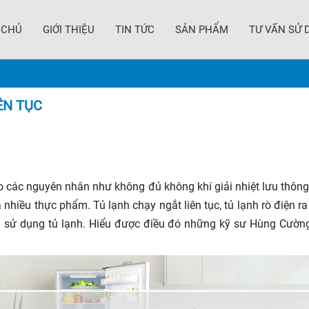
 CHỦ
GIỚI THIỆU
TIN TỨC
SẢN PHẨM
TƯ VẤN SỬ 
ÊN TỤC
o các nguyên nhân như không đủ không khí giải nhiệt lưu thôn
 nhiều thực phẩm. Tủ lạnh chạy ngắt liên tục, tủ lạnh rò điện
h sử dụng tủ lạnh. Hiểu được điều đó những kỹ sư Hùng Cườn