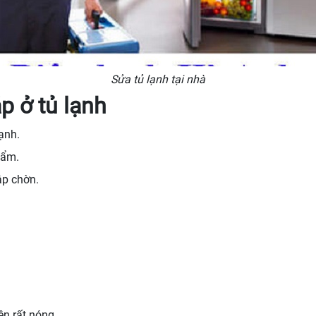
Sửa tủ lạnh tại nhà
p ở tủ lạnh
ạnh.
hẩm.
ập chờn.
ên rất nóng.