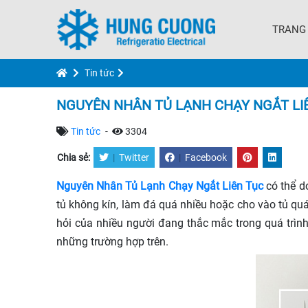
TRANG
Tin tức
NGUYÊN NHÂN TỦ LẠNH CHẠY NGẮT LI
Tin tức
-
3304
Chia sẻ:
|
Twitter
|
Facebook
Nguyên Nhân Tủ Lạnh Chạy Ngắt Liên Tục
có thể d
tủ không kín, làm đá quá nhiều hoặc cho vào tủ quá
hỏi của nhiều người đang thắc mắc trong quá trìn
những trường hợp trên.