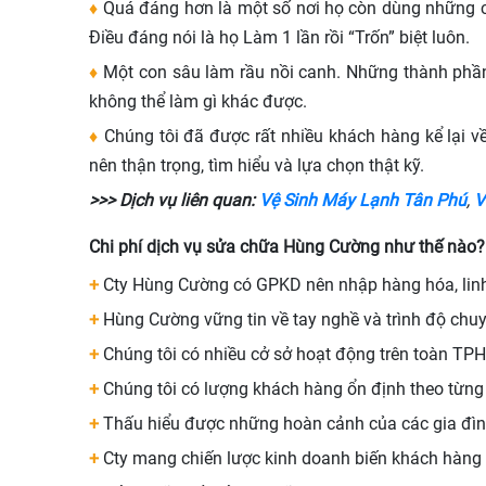
♦
Quá đáng hơn là một số nơi họ còn dùng những chi
Điều đáng nói là họ Làm 1 lần rồi “Trốn” biệt luôn.
♦
Một con sâu làm rầu nồi canh. Những thành phần
không thể làm gì khác được.
♦
Chúng tôi đã được rất nhiều khách hàng kể lại 
nên thận trọng, tìm hiểu và lựa chọn thật kỹ.
>>> Dịch vụ liên quan:
Vệ Sinh Máy Lạnh Tân Phú
,
V
Chi phí dịch vụ sửa chữa Hùng Cường như thế nào?
+
Cty Hùng Cường có GPKD nên nhập hàng hóa, linh 
+
Hùng Cường vững tin về tay nghề và trình độ chuyê
+
Chúng tôi có nhiều cở sở hoạt động trên toàn TPHC
+
Chúng tôi có lượng khách hàng ổn định theo từng 
+
Thấu hiểu được những hoàn cảnh của các gia đình
+
Cty mang chiến lược kinh doanh biến khách hàng m