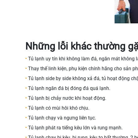
Những lỗi khác thường gặ
•
Tủ lạnh uy tín khi không làm đá, ngăn mát không l
•
Thay thế linh kiện, phụ kiện chính hãng cho sản p
•
Tủ lạnh side by side không xả đá, tủ hoạt động ch
•
Tủ lạnh ngăn đá bị đóng đá quá lạnh.
•
Tủ lạnh bị chảy nước khi hoạt động.
•
Tủ lạnh có mùi hôi khó chịu.
•
Tủ lạnh chạy và ngưng liên tục.
•
Tủ lạnh phát ra tiếng kêu lớn và rung mạnh.
•
Tủ lạnh chạy bị kêu, bị rung, kêu to bất thường, 2 b