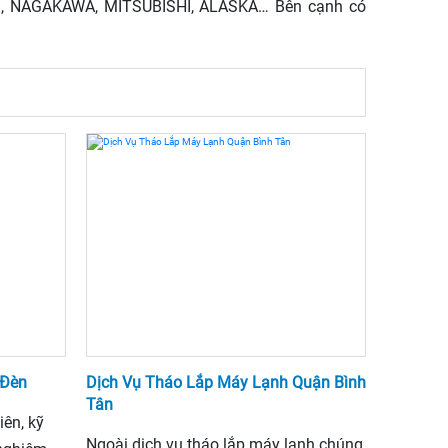
G, NAGAKAWA, MITSUBISHI, ALASKA… Bên cạnh có
 Đèn
Dịch Vụ Tháo Lắp Máy Lạnh Quận Bình
Tân
iên, kỹ
Ngoài dịch vụ tháo lắp máy lạnh chúng