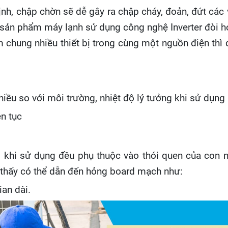
ịnh, chập chờn sẽ dễ gây ra chập cháy, đoản, đứt các 
 sản phẩm máy lạnh sử dụng công nghệ Inverter đòi hỏ
chung nhiều thiết bị trong cùng một nguồn điện thì d
hiều so với môi trường, nhiệt độ lý tưởng khi sử dụn
ên tục
m khi sử dụng đều phụ thuộc vào thói quen của con ng
 thấy có thể dẫn đến hỏng board mạch như:
ian dài.