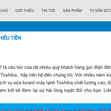
 CHỦ
GIỚI THIỆU
TIN TỨC
SẢN PHẨM
TƯ VẤN SỬ 
IÊU TIỀN
? là câu hỏi của rất nhiều quý khách hàng gọi điện 
oshiba , hãy liên hệ đến chúng tôi. Với nhiều năm kin
 dịch vụ sửa board máy lạnh Toshiba chất lượng cao,
m kết sẽ đem lại sự hài lòng tuyệt đối cho bạn. Liê