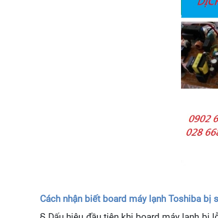
Cách nhận biết board máy lạnh Toshiba bị 
§ Dấu hiệu đầu tiên khi board máy lạnh bị 