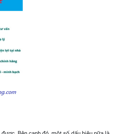
g được. Bên cạnh đó, một số dấu hiệu nữa là