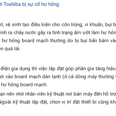
 Toshiba bị sự cố hư hỏng
, vệ sinh tạo điều kiện cho côn trùng, vi khuẩn, bụ
, sinh ra chảy nước gây ra tình trạng ẩm ướt làm hư 
à hư hỏng board mạch thường do bị bụi bẩn bám vào
n quá tải.
và điện gia dụng thì việc lắp đặt góp phần gia tăng hi
ơi vào board mạch dàn lạnh (ở cả dòng máy thường và 
sự hư hỏng board mạch.
n nên nhờ nhân viên kỹ thuật nơi bán máy đến hỗ tr
goài kỹ thuật lắp đặt, chọn vị trí đặt thiết bị cũn