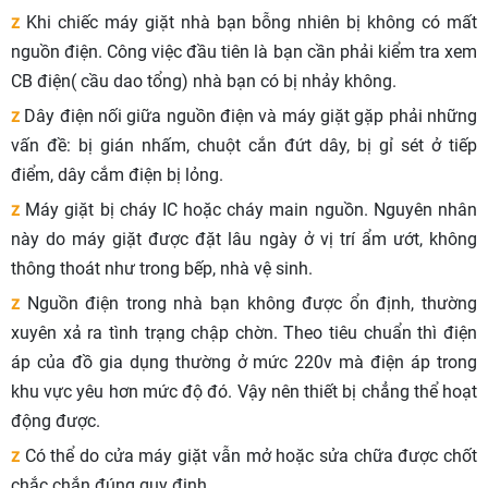
z
Khi chiếc máy giặt nhà bạn bỗng nhiên bị không có mất
nguồn điện. Công việc đầu tiên là bạn cần phải kiểm tra xem
CB điện( cầu dao tổng) nhà bạn có bị nhảy không.
z
Dây điện nối giữa nguồn điện và máy giặt gặp phải những
vấn đề: bị gián nhấm, chuột cắn đứt dây, bị gỉ sét ở tiếp
điểm, dây cắm điện bị lỏng.
z
Máy giặt bị cháy IC hoặc cháy main nguồn. Nguyên nhân
này do máy giặt được đặt lâu ngày ở vị trí ẩm ướt, không
thông thoát như trong bếp, nhà vệ sinh.
z
Nguồn điện trong nhà bạn không được ổn định, thường
xuyên xả ra tình trạng chập chờn. Theo tiêu chuẩn thì điện
áp của đồ gia dụng thường ở mức 220v mà điện áp trong
khu vực yêu hơn mức độ đó. Vậy nên thiết bị chẳng thể hoạt
động được.
z
Có thể do cửa máy giặt vẫn mở hoặc sửa chữa được chốt
chắc chắn đúng quy định.