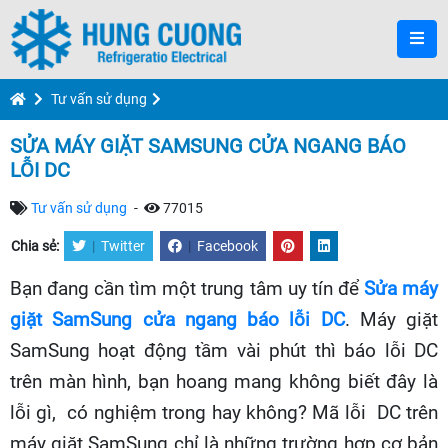
Tư vấn sử dụng
SỬA MÁY GIẶT SAMSUNG CỬA NGANG BÁO
LỖI DC
Tư vấn sử dụng
-
77015
Chia sẻ:
|
Twitter
|
Facebook
Bạn đang cần tìm một trung tâm uy tín để
Sửa máy
giặt SamSung cửa ngang báo lỗi DC
. Máy giặt
SamSung hoạt động tầm vài phút thì báo lỗi DC
trên màn hình, bạn hoang mang không biết đây là
lỗi gì, có nghiệm trong hay không? Mã lỗi DC trên
máy giặt SamSung chỉ là những trường hợp cơ bản