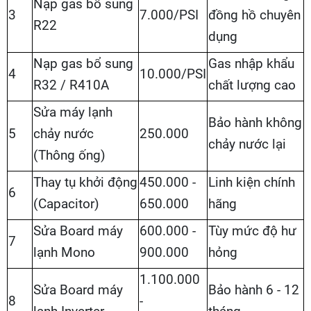
Nạp gas bổ sung
3
7.000/PSI
đồng hồ chuyên
R22
dụng
Nạp gas bổ sung
Gas nhập khẩu
4
10.000/PSI
R32 / R410A
chất lượng cao
Sửa máy lạnh
Bảo hành không
5
chảy nước
250.000
chảy nước lại
(Thông ống)
Thay tụ khởi động
450.000 -
Linh kiện chính
6
(Capacitor)
650.000
hãng
Sửa Board máy
600.000 -
Tùy mức độ hư
7
lạnh Mono
900.000
hỏng
1.100.000
Sửa Board máy
Bảo hành 6 - 12
8
-