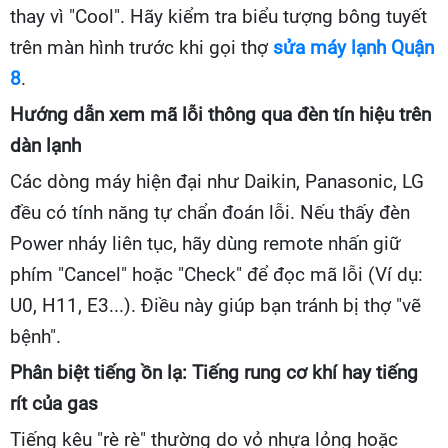
thay vì "Cool". Hãy kiểm tra biểu tượng bông tuyết
trên màn hình trước khi gọi thợ
sửa máy lạnh Quận
8
.
Hướng dẫn xem mã lỗi thông qua đèn tín hiệu trên
dàn lạnh
Các dòng máy hiện đại như Daikin, Panasonic, LG
đều có tính năng tự chẩn đoán lỗi. Nếu thấy đèn
Power nháy liên tục, hãy dùng remote nhấn giữ
phím "Cancel" hoặc "Check" để đọc mã lỗi (Ví dụ:
U0, H11, E3...). Điều này giúp bạn tránh bị thợ "vẽ
bệnh".
Phân biệt tiếng ồn lạ: Tiếng rung cơ khí hay tiếng
rít của gas
Tiếng kêu "rè rè" thường do vỏ nhựa lỏng hoặc