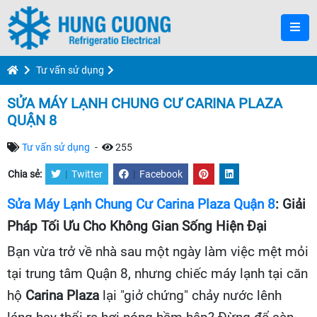
Tư vấn sử dụng
SỬA MÁY LẠNH CHUNG CƯ CARINA PLAZA
QUẬN 8
Tư vấn sử dụng
-
255
Chia sẻ:
|
Twitter
|
Facebook
Sửa Máy Lạnh Chung Cư Carina Plaza Quận 8
: Giải
Pháp Tối Ưu Cho Không Gian Sống Hiện Đại
Bạn vừa trở về nhà sau một ngày làm việc mệt mỏi
tại trung tâm Quận 8, nhưng chiếc máy lạnh tại căn
hộ
Carina Plaza
lại "giở chứng" chảy nước lênh