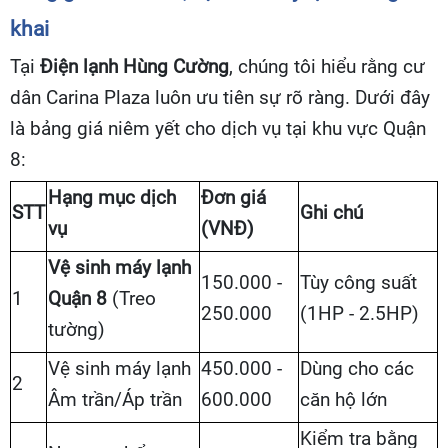
khai
Tại
Điện lạnh Hùng Cường
, chúng tôi hiểu rằng cư
dân Carina Plaza luôn ưu tiên sự rõ ràng. Dưới đây
là bảng giá niêm yết cho dịch vụ tại khu vực Quận
8:
Hạng mục dịch
Đơn giá
STT
Ghi chú
vụ
(VNĐ)
Vệ sinh máy lạnh
150.000 -
Tùy công suất
1
Quận 8
(Treo
250.000
(1HP - 2.5HP)
tường)
Vệ sinh máy lạnh
450.000 -
Dùng cho các
2
Âm trần/Áp trần
600.000
căn hộ lớn
Kiểm tra bằng