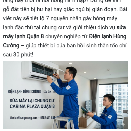
láng hay thổi ra hơi nóng hầm hập? Đừng để sàn
gỗ đắt tiền bị hư hại hay giấc ngủ bị gián đoạn. Bài
viết này sẽ tiết lộ 7 nguyên nhân gây hỏng máy
lạnh đặc thù tại chung cư và giới thiệu dịch vụ
sửa
máy lạnh Quận 8
chuyên nghiệp từ
Điện lạnh Hùng
Cường
– giúp thiết bị của bạn hồi sinh thần tốc chỉ
sau 30 phút!