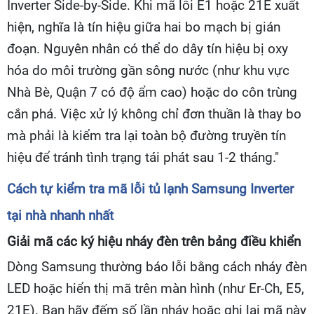
Inverter Side-by-Side. Khi mã lỗi E1 hoặc 21E xuất
hiện, nghĩa là tín hiệu giữa hai bo mạch bị gián
đoạn. Nguyên nhân có thể do dây tín hiệu bị oxy
hóa do môi trường gần sông nước (như khu vực
Nhà Bè, Quận 7 có độ ẩm cao) hoặc do côn trùng
cắn phá. Việc xử lý không chỉ đơn thuần là thay bo
mà phải là kiểm tra lại toàn bộ đường truyền tín
hiệu để tránh tình trạng tái phát sau 1-2 tháng."
Cách tự kiểm tra mã lỗi tủ lạnh Samsung Inverter
tại nhà nhanh nhất
Giải mã các ký hiệu nháy đèn trên bảng điều khiển
Dòng Samsung thường báo lỗi bằng cách nháy đèn
LED hoặc hiển thị mã trên màn hình (như Er-Ch, E5,
21E). Bạn hãy đếm số lần nháy hoặc ghi lại mã này