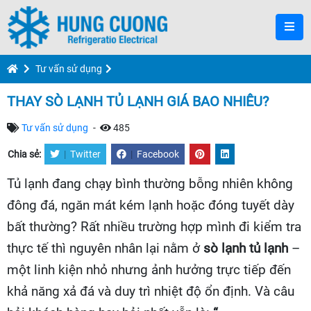
Tư vấn sử dụng
THAY SÒ LẠNH TỦ LẠNH GIÁ BAO NHIÊU?
Tư vấn sử dụng
-
485
Chia sẻ:
|
Twitter
|
Facebook
Tủ lạnh đang chạy bình thường bỗng nhiên không
đông đá, ngăn mát kém lạnh hoặc đóng tuyết dày
bất thường? Rất nhiều trường hợp mình đi kiểm tra
thực tế thì nguyên nhân lại nằm ở
sò lạnh tủ lạnh
–
một linh kiện nhỏ nhưng ảnh hưởng trực tiếp đến
khả năng xả đá và duy trì nhiệt độ ổn định. Và câu