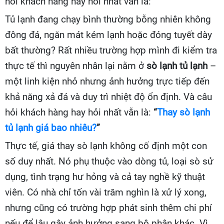
hỏi khách hàng hay hỏi nhất vẫn là:
“
Tủ lạnh đang chạy bình thường bỗng nhiên không
đông đá, ngăn mát kém lạnh hoặc đóng tuyết dày
bất thường? Rất nhiều trường hợp mình đi kiểm tra
thực tế thì nguyên nhân lại nằm ở
sò lạnh tủ lạnh
–
một linh kiện nhỏ nhưng ảnh hưởng trực tiếp đến
khả năng xả đá và duy trì nhiệt độ ổn định. Và câu
hỏi khách hàng hay hỏi nhất vẫn là:
“
Thay sò lạnh
tủ lạnh giá bao nhiêu?
”
Thực tế, giá thay sò lạnh không cố định một con
số duy nhất. Nó phụ thuộc vào dòng tủ, loại sò sử
dụng, tình trạng hư hỏng và cả tay nghề kỹ thuật
viên. Có nhà chỉ tốn vài trăm nghìn là xử lý xong,
nhưng cũng có trường hợp phát sinh thêm chi phí
nếu để lâu gây ảnh hưởng sang bộ phận khác. Vì