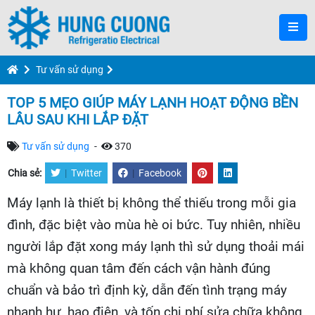
Tư vấn sử dụng
TOP 5 MẸO GIÚP MÁY LẠNH HOẠT ĐỘNG BỀN
LÂU SAU KHI LẮP ĐẶT
Tư vấn sử dụng
-
370
Chia sẻ:
|
Twitter
|
Facebook
Máy lạnh là thiết bị không thể thiếu trong mỗi gia
đình, đặc biệt vào mùa hè oi bức. Tuy nhiên, nhiều
người lắp đặt xong máy lạnh thì sử dụng thoải mái
mà không quan tâm đến cách vận hành đúng
chuẩn và bảo trì định kỳ, dẫn đến tình trạng máy
nhanh hư, hao điện, và tốn chi phí sửa chữa không