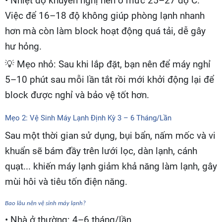
• Nhiệt độ khuyến nghị nên ở mức 25–27 độ C.
Việc để 16–18 độ không giúp phòng lạnh nhanh
hơn mà còn làm block hoạt động quá tải, dễ gây
hư hỏng.
💡
Mẹo nhỏ: Sau khi lắp đặt, bạn nên để máy nghỉ
5–10 phút sau mỗi lần tắt rồi mới khởi động lại để
block được nghỉ và bảo vệ tốt hơn.
Mẹo 2: Vệ Sinh Máy Lạnh Định Kỳ 3 – 6 Tháng/Lần
Sau một thời gian sử dụng, bụi bẩn, nấm mốc và vi
khuẩn sẽ bám đầy trên lưới lọc, dàn lạnh, cánh
quạt... khiến máy lạnh giảm khả năng làm lạnh, gây
mùi hôi và tiêu tốn điện năng.
Bao lâu nên vệ sinh máy lạnh?
• Nhà ở thường: 4–6 tháng/lần.