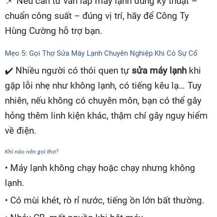
📌
Nếu cần tư vấn lắp máy lạnh đúng kỹ thuật –
chuẩn công suất – đúng vị trí, hãy để Công Ty
Hùng Cường hỗ trợ bạn.
Mẹo 5: Gọi Thợ Sửa Máy Lạnh Chuyên Nghiệp Khi Có Sự Cố
✔️ Nhiều người có thói quen tự
sửa máy lạnh
khi
gặp lỗi nhẹ như không lạnh, có tiếng kêu lạ… Tuy
nhiên, nếu không có chuyên môn, bạn có thể gây
hỏng thêm linh kiện khác, thậm chí gây nguy hiểm
về điện.
Khi nào nên gọi thợ?
• Máy lạnh không chạy hoặc chạy nhưng không
lạnh.
• Có mùi khét, rò rỉ nước, tiếng ồn lớn bất thường.