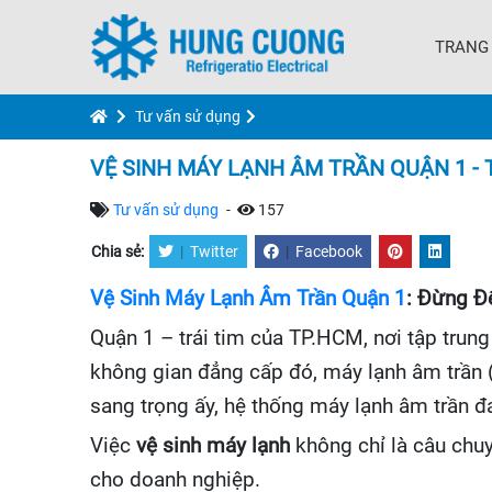
TRANG
Tư vấn sử dụng
VỆ SINH MÁY LẠNH ÂM TRẦN QUẬN 1 - 
Tư vấn sử dụng
-
157
Chia sẻ:
|
Twitter
|
Facebook
Vệ Sinh Máy Lạnh Âm Trần Quận 1
: Đừng Đ
Quận 1 – trái tim của TP.HCM, nơi tập trun
không gian đẳng cấp đó, máy lạnh âm trần (Ca
sang trọng ấy, hệ thống máy lạnh âm trần đ
Việc
vệ sinh máy lạnh
không chỉ là câu chuy
cho doanh nghiệp.