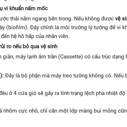
 tụ vi khuẩn nấm mốc
nước thải nằm ngang bên trong. Nếu không được
vệ s
ầy (biofilm). Đây chính là môi trường lý tưởng để vi 
 đến hệ hô hấp của nhân viên.
ủi ro nếu bỏ qua vệ sinh
 giản, máy lạnh âm trần (Cassette) có cấu trúc dạng 
):
Đây là bộ phận mà máy treo tường không có. Nếu b
u ở 4 cửa gió sẽ gây ra tình trạng lệch pha nhiệt độ
á nhôm cực nhỏ, chỉ cần một lớp màng bụi mỏng cũng