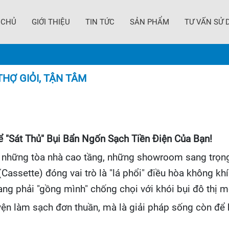
 CHỦ
GIỚI THIỆU
TIN TỨC
SẢN PHẨM
TƯ VẤN SỬ 
THỢ GIỎI, TẬN TÂM
ể "Sát Thủ" Bụi Bẩn Ngốn Sạch Tiền Điện Của Bạn!
g những tòa nhà cao tầng, những showroom sang trọng
ssette) đóng vai trò là "lá phổi" điều hòa không khí. 
ang phải "gồng mình" chống chọi với khói bụi đô thị m
ện làm sạch đơn thuần, mà là giải pháp sống còn để b