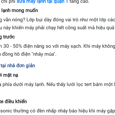
 chi phí
sửa máy lạnh tại quận 1
tăng cao.
độ lạnh mong muốn
vẫn nóng? Lớp bụi dày đóng vai trò như một lớp cách 
ều này khiến máy phải chạy hết công suất mà hiệu qu
g trước
m 30 - 50% điện năng so với máy sạch. Khi máy không
n đồng hồ điện "nhảy múa".
tại nhà đơn giản
ới mặt nạ
 phía dưới máy lạnh. Nếu thấy lưới lọc tert bám một 
te điều khiển
sonic thường có đèn nhấp nháy báo hiệu khi máy gặp 