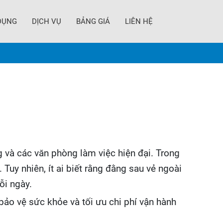
DỤNG
DỊCH VỤ
BẢNG GIÁ
LIÊN HỆ
 và các văn phòng làm việc hiện đại. Trong
Tuy nhiên, ít ai biết rằng đằng sau vẻ ngoài
ỗi ngày.
ảo vệ sức khỏe và tối ưu chi phí vận hành