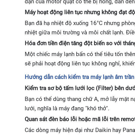
đạn của motor quạt có thể bị hỏng, dẫn đến
Máy hoạt động liên tục nhưng không đạt 
Bạn đã hạ nhiệt độ xuống 16°C nhưng phòng 
nhiệt giữa môi trường và môi chất lạnh. Đi
Hóa đơn tiền điện tăng đột biến so với thán
Một chiếc máy lạnh bẩn có thể tiêu tốn thê
sẽ phải hoạt động liên tục không nghỉ, khiế
Hướng dẫn cách kiểm tra máy lạnh âm trần 
Kiểm tra sơ bộ tấm lưới lọc (Filter) bên dư
Bạn có thể dùng thang chữ A, mở lẫy mặt nạ
lưới, nghĩa là máy đang "khó thở".
Quan sát đèn báo lỗi hoặc mã lỗi trên remo
Các dòng máy hiện đại như Daikin hay Pana