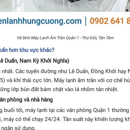
Vệ Sinh Máy Lạnh Âm Trần Quận 1 - Thợ Giỏi, Tận Tâm
 bẩn hơn khu vực khác?
(Lê Duẩn, Nam Kỳ Khởi Nghĩa)
c nhất. Các tuyến đường như Lê Duẩn, Đồng Khởi hay N
) và khí thải cực lớn. Máy lạnh âm trần với cơ chế h
hững lớp bùn đất bám chặt vào lá nhôm tản nhiệt.
văn phòng và nhà hàng
ng buổi tối, máy lạnh tại các văn phòng Quận 1 thường 
i, máy có thể chạy 24/24. Tần suất này khiến lượng k
n ngắn sử dụng.