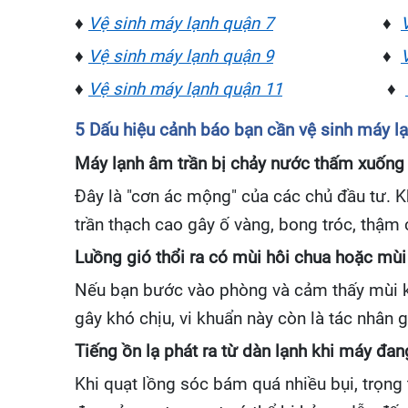
♦
Vệ sinh máy lạnh quận 7
♦
♦
Vệ sinh máy lạnh quận 9
♦
♦
Vệ sinh máy lạnh quận 11
♦
5 Dấu hiệu cảnh báo bạn cần vệ sinh máy lạ
Máy lạnh âm trần bị chảy nước thấm xuống 
Đây là "cơn ác mộng" của các chủ đầu tư. K
trần thạch cao gây ố vàng, bong tróc, thậm 
Luồng gió thổi ra có mùi hôi chua hoặc mù
Nếu bạn bước vào phòng và cảm thấy mùi kh
gây khó chịu, vi khuẩn này còn là tác nhân
Tiếng ồn lạ phát ra từ dàn lạnh khi máy đa
Khi quạt lồng sóc bám quá nhiều bụi, trọng t