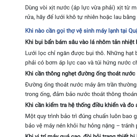
Dùng vòi xịt nước (áp lực vừa phải) xịt từ 
rửa, hãy để lưới khô tự nhiên hoặc lau bằng 
Khi nào cần gọi thợ vệ sinh máy lạnh tại Q
Khi bụi bẩn bám sâu vào lá nhôm tản nhiệt 
Lưới lọc chỉ ngăn được bụi thô. Những hạt 
phải có bơm áp lực cao và túi hứng nước 
Khi cần thông nghẹt đường ống thoát nước
Đường ống thoát nước máy âm trần thường 
trong ống, đảm bảo nước thoát thông thoán
Khi cần kiểm tra hệ thống điều khiển và đo 
Một quy trình bảo trì đúng chuẩn luôn bao 
bảo vệ máy nén khỏi hư hỏng nặng – tránh
Khi vị trí máy quá cao, đòi hỏi trang thiết b