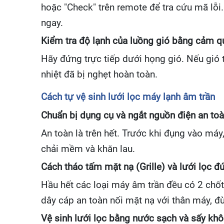
hoặc "Check" trên remote để tra cứu mã lỗi.
ngay.
Kiểm tra độ lạnh của luồng gió bằng cảm q
Hãy đứng trực tiếp dưới họng gió. Nếu gió t
nhiệt đã bị nghẹt hoàn toàn.
Cách tự vệ sinh lưới lọc máy lạnh âm trần
Chuẩn bị dụng cụ và ngắt nguồn điện an to
An toàn là trên hết. Trước khi đụng vào má
chải mềm và khăn lau.
Cách tháo tấm mặt nạ (Grille) và lưới lọc đ
Hầu hết các loại máy âm trần đều có 2 chố
dây cáp an toàn nối mặt nạ với thân máy, đừ
Vệ sinh lưới lọc bằng nước sạch và sấy khô 