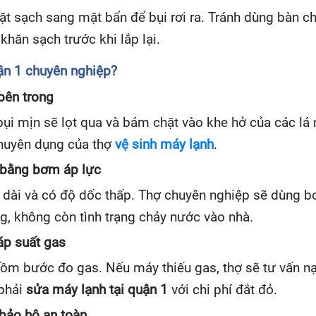
mặt sạch sang mặt bẩn để bụi rơi ra. Tránh dùng bàn c
khăn sạch trước khi lắp lại.
uận 1 chuyên nghiệp?
bên trong
bụi mịn sẽ lọt qua và bám chặt vào khe hở của các lá
chuyên dụng của thợ
vệ sinh máy lạnh
.
 bằng bơm áp lực
dài và có độ dốc thấp. Thợ chuyên nghiệp sẽ dùng 
g, không còn tình trạng chảy nước vào nhà.
áp suất gas
gồm bước đo gas. Nếu máy thiếu gas, thợ sẽ tư vấn n
 phải
sửa máy lạnh tại quận 1
với chi phí đắt đỏ.
ị bảo hộ an toàn