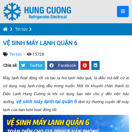
Tin tức
VỆ SINH MÁY LẠNH QUẬN 6
Tin tức
-
15728
Chia sẻ:
|
Twitter
|
Facebook
Máy lạnh hoạt động tốt và tạo ra hơi lạnh hiệu quả, là điều mà bất cứ ai
sử dụng máy lạnh cũng đều mong muốn. Một lời khuyên chân thành từ
Điện Lạnh Hùng Cường là khi sử dụng bạn nên chú ý đến việc bảo
vệ sinh máy lạnh tại quận 6
dưỡng,
định kỳ thường xuyên để máy
lạnh của bạn luôn hoạt động tốt.