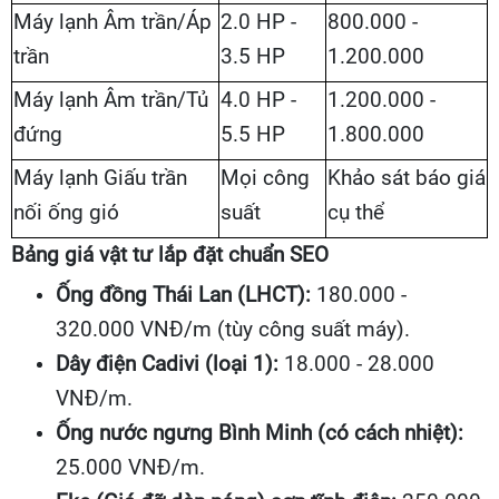
Máy lạnh Âm trần/Áp
2.0 HP -
800.000 -
trần
3.5 HP
1.200.000
Máy lạnh Âm trần/Tủ
4.0 HP -
1.200.000 -
đứng
5.5 HP
1.800.000
Máy lạnh Giấu trần
Mọi công
Khảo sát báo giá
nối ống gió
suất
cụ thể
Bảng giá vật tư lắp đặt chuẩn SEO
Ống đồng Thái Lan (LHCT):
180.000 -
320.000 VNĐ/m (tùy công suất máy).
Dây điện Cadivi (loại 1):
18.000 - 28.000
VNĐ/m.
Ống nước ngưng Bình Minh (có cách nhiệt):
25.000 VNĐ/m.