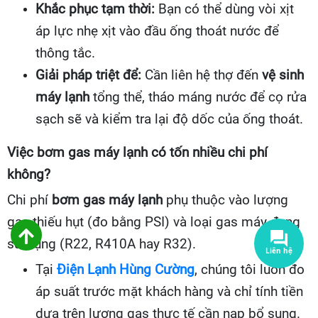
Khắc phục tạm thời:
Bạn có thể dùng vòi xịt
áp lực nhẹ xịt vào đầu ống thoát nước để
thông tắc.
Giải pháp triệt để:
Cần liên hệ thợ đến
vệ sinh
máy lạnh
tổng thể, tháo máng nước để cọ rửa
sạch sẽ và kiểm tra lại độ dốc của ống thoát.
Việc bơm gas máy lạnh có tốn nhiều chi phí
không?
Chi phí
bơm gas máy lạnh
phụ thuộc vào lượng
gas thiếu hụt (đo bằng PSI) và loại gas máy đang
sử dụng (R22, R410A hay R32).
Tại
Điện Lạnh Hùng Cường
, chúng tôi luôn đo
áp suất trước mặt khách hàng và chỉ tính tiền
dựa trên lượng gas thực tế cần nạp bổ sung.