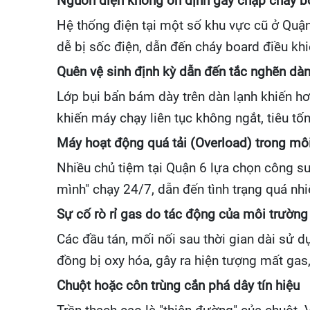
Nguồn điện không ổn định gây chập cháy b
Hệ thống điện tại một số khu vực cũ ở Quận
dễ bị sốc điện, dẫn đến cháy board điều khi
Quên vệ sinh định kỳ dẫn đến tắc nghẽn dàn
Lớp bụi bẩn bám dày trên dàn lạnh khiến hơi 
khiến máy chạy liên tục không ngắt, tiêu t
Máy hoạt động quá tải (Overload) trong mô
Nhiều chủ tiệm tại Quận 6 lựa chọn công suấ
mình" chạy 24/7, dẫn đến tình trạng quá nh
Sự cố rò rỉ gas do tác động của môi trườn
Các đầu tán, mối nối sau thời gian dài sử d
đồng bị oxy hóa, gây ra hiện tượng mất gas
Chuột hoặc côn trùng cắn phá dây tín hiệu