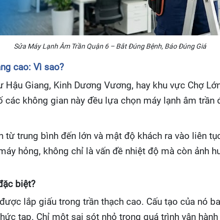
Sửa Máy Lạnh Âm Trần Quận 6 – Bắt Đúng Bệnh, Báo Đúng Giá
ng cao: Vì sao?
 Hậu Giang, Kinh Dương Vương, hay khu vực Chợ Lớn 
ố các không gian này đều lựa chọn máy lạnh âm trần để
 từ trung bình đến lớn và mật độ khách ra vào liên t
i máy hỏng, không chỉ là vấn đề nhiệt độ mà còn ảnh h
đặc biệt?
được lắp giấu trong trần thạch cao. Cấu tạo của nó 
phức tạp. Chỉ một sai sót nhỏ trong quá trình vận hàn