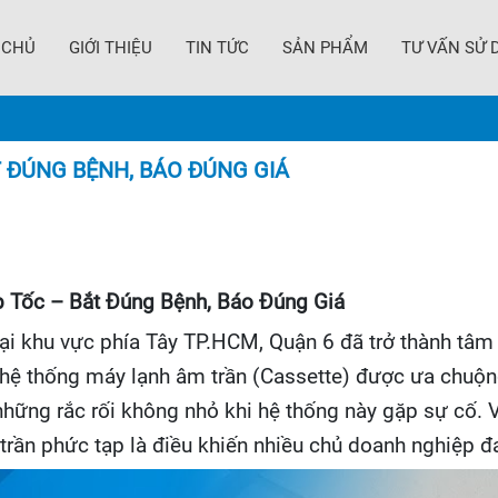
 CHỦ
GIỚI THIỆU
TIN TỨC
SẢN PHẨM
TƯ VẤN SỬ 
 ĐÚNG BỆNH, BÁO ĐÚNG GIÁ
p Tốc – Bắt Đúng Bệnh, Báo Đúng Giá
tại khu vực phía Tây TP.HCM, Quận 6 đã trở thành tâm 
 hệ thống máy lạnh âm trần (Cassette) được ưa chuộn
à những rắc rối không nhỏ khi hệ thống này gặp sự cố.
ần phức tạp là điều khiến nhiều chủ doanh nghiệp đ