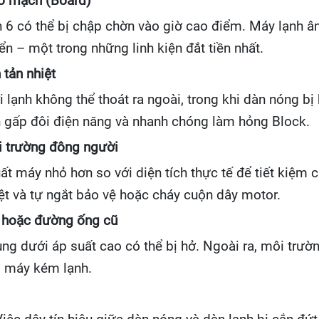
o mạch (Board)
 6 có thể bị chập chờn vào giờ cao điểm. Máy lạnh âm 
ển – một trong những linh kiện đắt tiền nhất.
 tản nhiệt
lạnh không thể thoát ra ngoài, trong khi dàn nóng bị b
ốn gấp đôi điện năng và nhanh chóng làm hỏng Block.
i trường đông người
t máy nhỏ hơn so với diện tích thực tế để tiết kiệm c
iệt và tự ngắt bảo vệ hoặc cháy cuộn dây motor.
g hoặc đường ống cũ
ụng dưới áp suất cao có thể bị hở. Ngoài ra, môi trư
, máy kém lạnh.