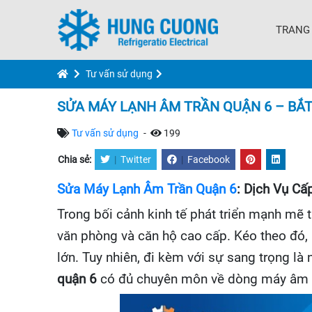
TRANG
Tư vấn sử dụng
SỬA MÁY LẠNH ÂM TRẦN QUẬN 6 – BẮT
Tư vấn sử dụng
-
199
Chia sẻ:
|
Twitter
|
Facebook
Sửa Máy Lạnh Âm Trần Quận 6
: Dịch Vụ Cấ
Trong bối cảnh kinh tế phát triển mạnh mẽ 
văn phòng và căn hộ cao cấp. Kéo theo đó,
lớn. Tuy nhiên, đi kèm với sự sang trọng l
quận 6
có đủ chuyên môn về dòng máy âm tr