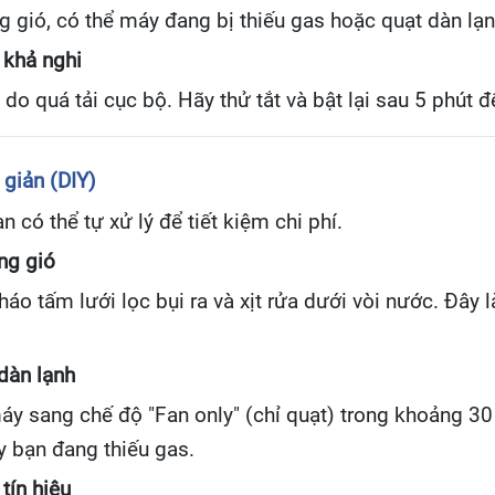
g gió, có thể máy đang bị thiếu gas hoặc quạt dàn lạ
 khả nghi
do quá tải cục bộ. Hãy thử tắt và bật lại sau 5 phút đ
giản (DIY)
n có thể tự xử lý để tiết kiệm chi phí.
ợng gió
áo tấm lưới lọc bụi ra và xịt rửa dưới vòi nước. Đây
 dàn lạnh
y sang chế độ "Fan only" (chỉ quạt) trong khoảng 30 p
y bạn đang thiếu gas.
tín hiệu