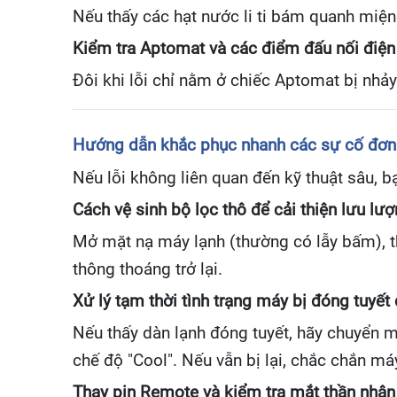
Nếu thấy các hạt nước li ti bám quanh miện
Kiểm tra Aptomat và các điểm đấu nối điện
Đôi khi lỗi chỉ nằm ở chiếc Aptomat bị nhảy 
Hướng dẫn khắc phục nhanh các sự cố đơn 
Nếu lỗi không liên quan đến kỹ thuật sâu, bạ
Cách vệ sinh bộ lọc thô để cải thiện lưu lư
Mở mặt nạ máy lạnh (thường có lẫy bấm), th
thông thoáng trở lại.
Xử lý tạm thời tình trạng máy bị đóng tuyết
Nếu thấy dàn lạnh đóng tuyết, hãy chuyển má
chế độ "Cool". Nếu vẫn bị lại, chắc chắn má
Thay pin Remote và kiểm tra mắt thần nhận 