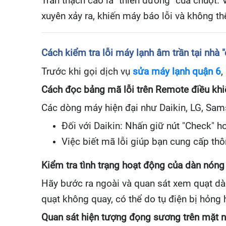
Trần thạch cao là "thiên đường" của chuột. 
xuyên xảy ra, khiến máy báo lỗi và không th
Cách kiểm tra lỗi máy lạnh âm trần tại nhà 
Trước khi gọi dịch vụ
sửa máy lạnh quận 6
,
Cách đọc bảng mã lỗi trên Remote điều khi
Các dòng máy hiện đại như Daikin, LG, Sam
Đối với Daikin: Nhấn giữ nút "Check" ho
Việc biết mã lỗi giúp bạn cung cấp thô
Kiểm tra tình trạng hoạt động của dàn nóng 
Hãy bước ra ngoài và quan sát xem quạt dà
quạt không quay, có thể do tụ điện bị hỏng
Quan sát hiện tượng đọng sương trên mặt n