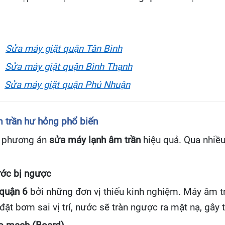
♦
Sửa máy giặt quận Tân Bình
Sửa máy giặt quận Bình Thạnh
Sửa máy giặt quận Phú Nhuận
 trần hư hỏng phổ biến
ó phương án
sửa máy lạnh âm trần
hiệu quả. Qua nhiề
ước bị ngược
 quận 6
bởi những đơn vị thiếu kinh nghiệm. Máy âm 
ặt bơm sai vị trí, nước sẽ tràn ngược ra mặt nạ, gây 