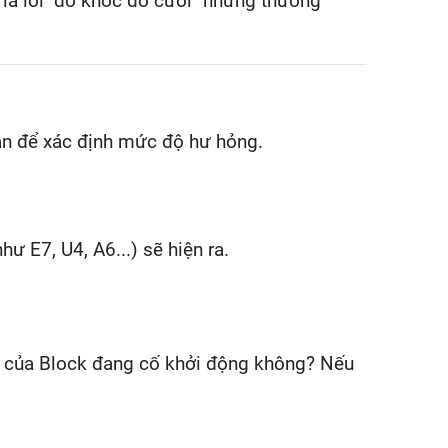
t là lỗi "dở khóc dở cười" nhưng thường
bản để xác định mức độ hư hỏng.
hư E7, U4, A6...) sẽ hiện ra.
h" của Block đang cố khởi động không? Nếu