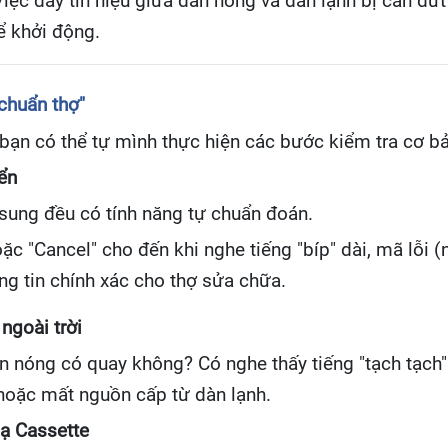
Việc dây tín hiệu giữa dàn nóng và dàn lạnh bị cắn đứ
ể khởi động.
"chuẩn thợ"
 bạn có thể tự mình thực hiện các bước kiểm tra cơ 
ển
sung đều có tính năng tự chuẩn đoán.
ặc "Cancel" cho đến khi nghe tiếng "bíp" dài, mã lỗi (n
ng tin chính xác cho thợ sửa chữa.
ngoài trời
n nóng có quay không? Có nghe thấy tiếng "tạch tạc
 hoặc mất nguồn cấp từ dàn lạnh.
ạ Cassette