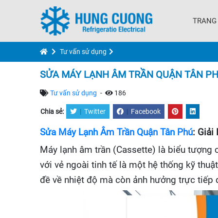
TRANG
Tư vấn sử dụng
SỬA MÁY LẠNH ÂM TRẦN QUẬN TÂN PHÚ 
Tư vấn sử dụng
-
186
Chia sẻ:
|
Twitter
|
Facebook
Sửa Máy Lạnh Âm Trần Quận Tân Phú
: Giải
Máy lạnh âm trần (Cassette) là biểu tượng c
với vẻ ngoài tinh tế là một hệ thống kỹ thu
đề về nhiệt độ mà còn ảnh hưởng trực tiếp 