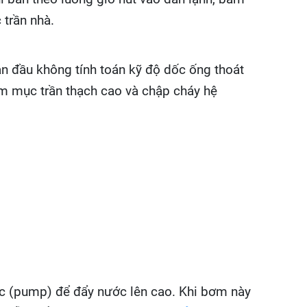
 trần nhà.
n đầu không tính toán kỹ độ dốc ống thoát
m mục trần thạch cao và chập cháy hệ
ớc (pump) để đẩy nước lên cao. Khi bơm này