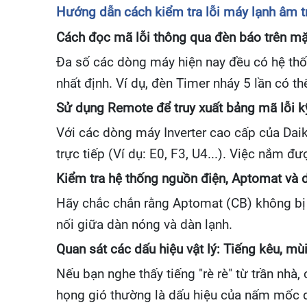
Hướng dẫn cách kiểm tra lỗi máy lạnh âm tr
Cách đọc mã lỗi thông qua đèn báo trên mặ
Đa số các dòng máy hiện nay đều có hệ thố
nhất định. Ví dụ, đèn Timer nháy 5 lần có th
Sử dụng Remote để truy xuất bảng mã lỗi k
Với các dòng máy Inverter cao cấp của Daik
trực tiếp (Ví dụ: E0, F3, U4...). Việc nắm đ
Kiểm tra hệ thống nguồn điện, Aptomat và d
Hãy chắc chắn rằng Aptomat (CB) không bị n
nối giữa dàn nóng và dàn lạnh.
Quan sát các dấu hiệu vật lý: Tiếng kêu, mùi
Nếu bạn nghe thấy tiếng "rè rè" từ trần nhà
họng gió thường là dấu hiệu của nấm mốc d