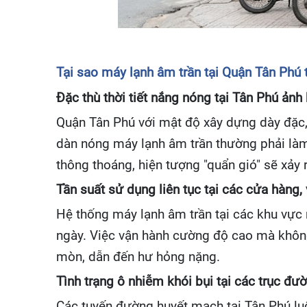
Tại sao máy lạnh âm trần tại Quận Tân Phú
Đặc thù thời tiết nắng nóng tại Tân Phú ản
Quận Tân Phú với mật độ xây dựng dày đặc, 
dàn nóng máy lạnh âm trần thường phải làm 
thông thoáng, hiện tượng "quẩn gió" sẽ xảy r
Tần suất sử dụng liên tục tại các cửa hàng
Hệ thống máy lạnh âm trần tại các khu vực
ngày. Việc vận hành cường độ cao mà không
mòn, dẫn đến hư hỏng nặng.
Tình trạng ô nhiễm khói bụi tại các trục đư
Các tuyến đường huyết mạch tại Tân Phú luô