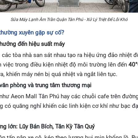
Sửa Máy Lạnh Âm Trần Quận Tân Phú - Xử Lý Triệt Để Lỗi Khó
 thường xuyên gặp sự cố?
h hưởng đến hiệu suất máy
các tòa nhà san sát nhau tạo ra hiệu ứng đảo nhiệt đô
việc trong điều kiện nhiệt độ môi trường lên đến
40°
a, khiến máy nén bị quá nhiệt và ngắt liên tục.
, văn phòng và trung tâm thương mại
 như Aeon Mall Tân Phú hay các chuỗi cafe trên đườ
 có quãng nghỉ khiến các linh kiện cơ khí như bạc đạ
ờng lớn: Lũy Bán Bích, Tân Kỳ Tân Quý
n tấp nập xe cộ, kéo theo lượng bụi mịn khổng lồ. Bụ