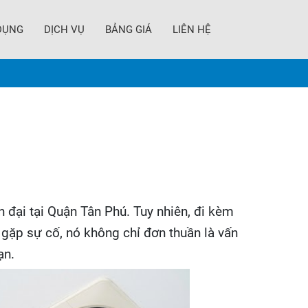
DỤNG
DỊCH VỤ
BẢNG GIÁ
LIÊN HỆ
n đại tại Quận Tân Phú. Tuy nhiên, đi kèm
y gặp sự cố, nó không chỉ đơn thuần là vấn
ạn.