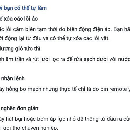
 bạn có thể tự làm
ể xóa các lỗi ảo
c lỗi cảm biến tạm thời do biến động điện áp. Bạn hã
 động lại từ đầu và có thể tự xóa các lỗi vặt.
lượng gió tức thì
 âm trần và rút lưới lọc ra để rửa sạch dưới vòi nước
 nhận lệnh
áy hỏng bo mạch nhưng thực tế chỉ là do pin remote 
c nghẽn đơn giản
 hút bụi hoặc bơm áp lực nhỏ để thông từ đầu ra của ố
hi gọi thợ chuyên nghiệp.