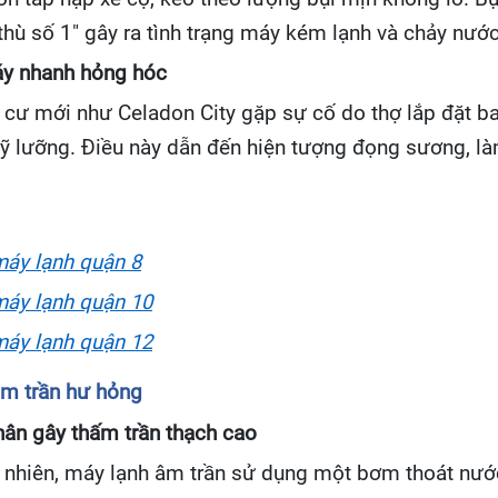
thù số 1" gây ra tình trạng máy kém lạnh và chảy nước
máy nhanh hỏng hóc
 cư mới như Celadon City gặp sự cố do thợ lắp đặt ba
ỹ lưỡng. Điều này dẫn đến hiện tượng đọng sương, là
áy lạnh quận 8
áy lạnh quận 10
áy lạnh quận 12
âm trần hư hỏng
ân gây thấm trần thạch cao
ự nhiên, máy lạnh âm trần sử dụng một bơm thoát nư