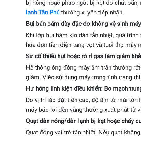
bị hỏng hoặc phao ngắt bị kẹt do chất bẩn, 
lạnh Tân Phú
thường xuyên tiếp nhận.
Bụi bẩn bám dày đặc do không vệ sinh máy
Khi lớp bụi bám kín dàn tản nhiệt, quá trình
hóa đơn tiền điện tăng vọt và tuổi thọ máy
Sự cố thiếu hụt hoặc rò rỉ gas làm giảm kh
Hệ thống ống đồng máy âm trần thường rất d
giảm. Việc sử dụng máy trong tình trạng thi
Hư hỏng linh kiện điều khiển: Bo mạch trun
Do vị trí lắp đặt trên cao, độ ẩm từ mái t
máy báo lỗi đèn vàng thường xuất phát từ v
Quạt dàn nóng/dàn lạnh bị kẹt hoặc cháy c
Quạt đóng vai trò tản nhiệt. Nếu quạt khôn