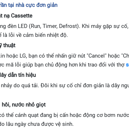
ần tại nhà cực đơn giản
t nạ Cassette
ng đèn LED (Run, Timer, Defrost). Khi máy gặp sự cố,
ể là lỗi về cảm biến nhiệt độ.
ỹ thuật
in hoặc LG, bạn có thể nhấn giữ nút "Cancel" hoặc "Ch
ược mã lỗi giúp bạn chủ động hơn khi trao đổi với thợ
s
ây dẫn tín hiệu
hảy do quá tải. Đôi khi sự cố chỉ đơn giản là dây ngu
 hôi, nước nhỏ giọt
, có thể cánh quạt đang bị cấn hoặc động cơ bơm nước 
o lâu ngày chưa được vệ sinh.