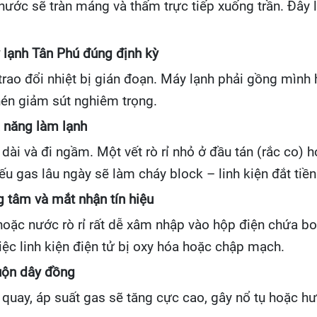
nước sẽ tràn máng và thấm trực tiếp xuống trần. Đây 
 lạnh Tân Phú đúng định kỳ
 trao đổi nhiệt bị gián đoạn. Máy lạnh phải gồng mình
 nén giảm sút nghiêm trọng.
ả năng làm lạnh
ài và đi ngầm. Một vết rò rỉ nhỏ ở đầu tán (rắc co) 
ếu gas lâu ngày sẽ làm cháy block – linh kiện đắt tiề
g tâm và mắt nhận tín hiệu
ôn hoặc nước rò rỉ rất dễ xâm nhập vào hộp điện chứa 
iệc linh kiện điện tử bị oxy hóa hoặc chập mạch.
uộn dây đồng
g quay, áp suất gas sẽ tăng cực cao, gây nổ tụ hoặc 