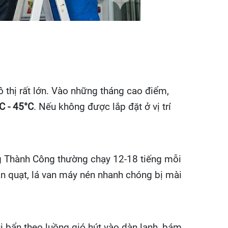
 thị rất lớn. Vào những tháng cao điểm,
C - 45°C
. Nếu không được lắp đặt ở vị trí
ng Thành Công thường chạy 12-18 tiếng mỗi
n quạt, lá van máy nén nhanh chóng bị mài
i bẩn theo luồng gió hút vào dàn lạnh, bám