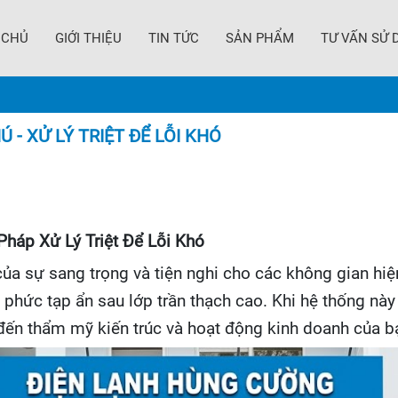
 CHỦ
GIỚI THIỆU
TIN TỨC
SẢN PHẨM
TƯ VẤN SỬ 
- XỬ LÝ TRIỆT ĐỂ LỖI KHÓ
 Pháp Xử Lý Triệt Để Lỗi Khó
ủa sự sang trọng và tiện nghi cho các không gian hiệ
ật phức tạp ẩn sau lớp trần thạch cao. Khi hệ thống nà
đến thẩm mỹ kiến trúc và hoạt động kinh doanh của b