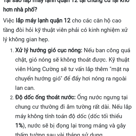
Tại sao lắp máy lạnh quận 12 tại chung cư lại khó
hơn nhà phố?
Việc
lắp máy lạnh quận 12
cho các căn hộ cao
tầng đòi hỏi kỹ thuật viên phải có kinh nghiệm xử
lý không gian hẹp.
Xử lý hướng gió cục nóng:
Nếu ban công quá
chật, gió nóng sẽ không thoát được. Kỹ thuật
viên Hùng Cường sẽ tư vấn lắp thêm "mặt nạ
chuyển hướng gió" để đẩy hơi nóng ra ngoài
lan can.
Độ dốc ống thoát nước:
Ống nước ngưng tại
chung cư thường đi âm tường rất dài. Nếu lắp
máy không tính toán độ dốc (dốc tối thiểu
1%
), nước sẽ bị đọng lại trong máng và gây
thấm tường sau vài tháng sử dụng.