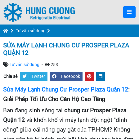
Tư vấn sử dụng
SỬA MÁY LẠNH CHUNG CƯ PROSPER PLAZA
QUẬN 12
Tư vấn sử dụng
-
253
Chia sẻ:
|
Twitter
|
Facebook
Sửa Máy Lạnh Chung Cư Prosper Plaza Quận 12
:
Giải Pháp Tối Ưu Cho Căn Hộ Cao Tầng
Bạn đang sinh sống tại
chung cư Prosper Plaza
Quận 12
và khốn khổ vì máy lạnh đột ngột "đình
công" giữa cái nắng gay gắt của TP.HCM? Không