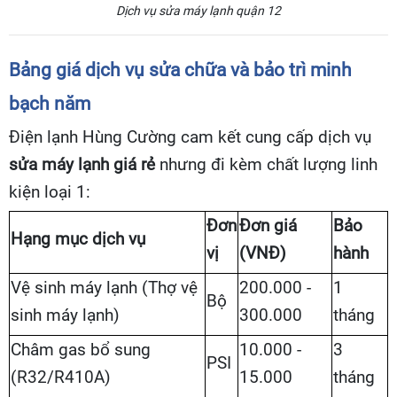
Dịch vụ sửa máy lạnh quận 12
Bảng giá dịch vụ sửa chữa và bảo trì minh
bạch năm
Điện lạnh Hùng Cường cam kết cung cấp dịch vụ
sửa máy lạnh giá rẻ
nhưng đi kèm chất lượng linh
kiện loại 1:
Đơn
Đơn giá
Bảo
Hạng mục dịch vụ
vị
(VNĐ)
hành
Vệ sinh máy lạnh (Thợ vệ
200.000 -
1
Bộ
sinh máy lạnh)
300.000
tháng
Châm gas bổ sung
10.000 -
3
PSI
(R32/R410A)
15.000
tháng