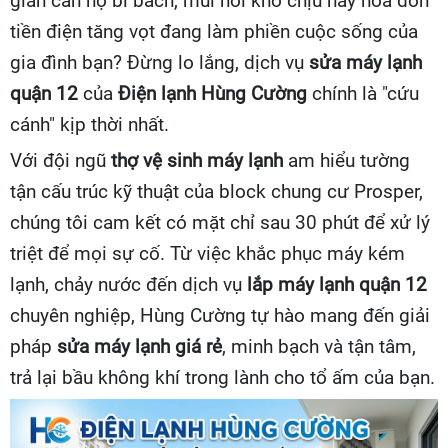
gian căn hộ bí bách, mùi hôi khó chịu hay hóa đơn
tiền điện tăng vọt đang làm phiền cuộc sống của
gia đình bạn? Đừng lo lắng, dịch vụ
sửa máy lạnh
quận 12
của
Điện lạnh Hùng Cường
chính là "cứu
cánh" kịp thời nhất.
Với đội ngũ
thợ vệ sinh máy lạnh
am hiểu tường
tận cấu trúc kỹ thuật của block chung cư Prosper,
chúng tôi cam kết có mặt chỉ sau 30 phút để xử lý
triệt để mọi sự cố. Từ việc khắc phục máy kém
lạnh, chảy nước đến dịch vụ
lắp máy lạnh quận 12
chuyên nghiệp, Hùng Cường tự hào mang đến giải
pháp
sửa máy lạnh giá rẻ
, minh bạch và tận tâm,
trả lại bầu không khí trong lành cho tổ ấm của bạn.