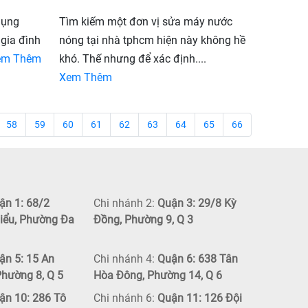
 dụng
Tìm kiếm một đơn vị sửa máy nước
gia đình
nóng tại nhà tphcm hiện này không hề
em Thêm
khó. Thế nhưng để xác định....
Xem Thêm
58
59
60
61
62
63
64
65
66
n 1: 68/2
Chi nhánh 2:
Quận 3: 29/8 Kỳ
iểu, Phường Đa
Đồng, Phường 9, Q 3
n 5: 15 An
Chi nhánh 4:
Quận 6: 638 Tân
hường 8, Q 5
Hòa Đông, Phường 14, Q 6
n 10: 286 Tô
Chi nhánh 6:
Quận 11: 126 Đội