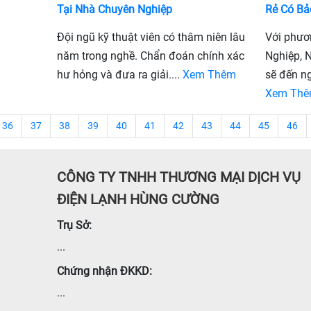
Tại Nhà Chuyên Nghiệp
Rẻ Có Bả
Đội ngũ kỹ thuật viên có thâm niên lâu
Với phươ
năm trong nghề. Chẩn đoán chính xác
Nghiệp, 
hư hỏng và đưa ra giải....
Xem Thêm
sẽ đến ng
Xem Th
36
37
38
39
40
41
42
43
44
45
46
CÔNG TY TNHH THƯƠNG MẠI DỊCH VỤ
ĐIỆN LẠNH HÙNG CƯỜNG
Trụ Sở:
...
Chứng nhận ĐKKD:
...