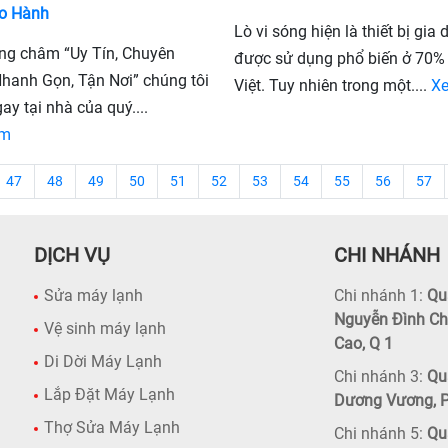
o Hành
Lò vi sóng hiện là thiết bị gia
ng châm “Uy Tín, Chuyên
được sử dụng phổ biến ở 70% 
Nhanh Gọn, Tận Nơi” chúng tôi
Việt. Tuy nhiên trong một....
X
ay tại nhà của quý....
êm
47
48
49
50
51
52
53
54
55
56
57
DỊCH VỤ
CHI NHÁNH
Sửa máy lạnh
Chi nhánh 1:
Quậ
Nguyễn Đình Ch
Vệ sinh máy lạnh
Cao, Q 1
Di Dời Máy Lạnh
Chi nhánh 3:
Quậ
Lắp Đặt Máy Lạnh
Dương Vương, P
Thợ Sửa Máy Lạnh
Chi nhánh 5:
Quậ