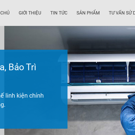
 CHỦ
GIỚI THIỆU
TIN TỨC
SẢN PHẨM
TƯ VẤN SỬ 
, Bảo Trì
ế linh kiện chính
g.