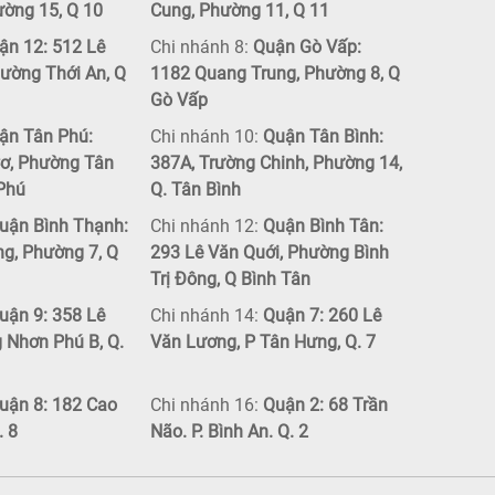
ường 15, Q 10
Cung, Phường 11, Q 11
n 12: 512 Lê
Chi nhánh 8:
Quận Gò Vấp:
ường Thới An, Q
1182 Quang Trung, Phường 8, Q
Gò Vấp
ận Tân Phú:
Chi nhánh 10:
Quận Tân Bình:
ơ, Phường Tân
387A, Trường Chinh, Phường 14,
 Phú
Q. Tân Bình
uận Bình Thạnh:
Chi nhánh 12:
Quận Bình Tân:
ng, Phường 7, Q
293 Lê Văn Quới, Phường Bình
Trị Đông, Q Bình Tân
uận 9: 358 Lê
Chi nhánh 14:
Quận 7: 260 Lê
g Nhơn Phú B, Q.
Văn Lương, P Tân Hưng, Q. 7
uận 8: 182 Cao
Chi nhánh 16:
Quận 2: 68 Trần
. 8
Não. P. Bình An. Q. 2