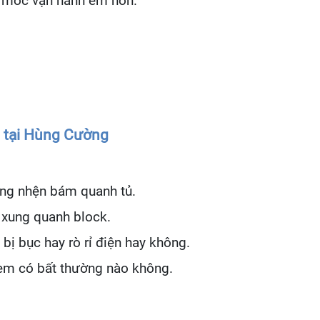
y móc vận hành êm hơn.
p tại Hùng Cường
ạng nhện bám quanh tủ.
rí xung quanh block.
bị bục hay rò rỉ điện hay không.
xem có bất thường nào không.