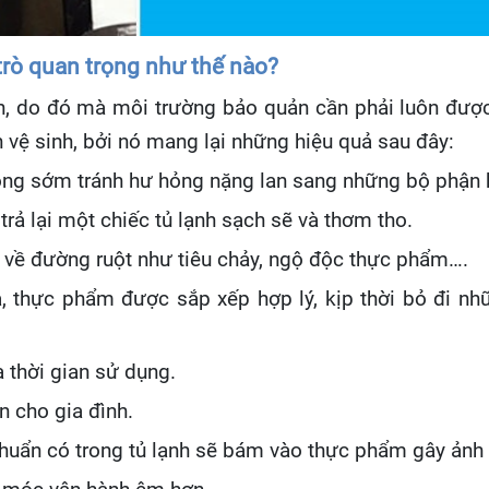
trò quan trọng như thế nào?
h, do đó mà môi trường bảo quản cần phải luôn đượ
ện vệ sinh, bởi nó mang lại những hiệu quả sau đây:
ng sớm tránh hư hỏng nặng lan sang những bộ phận kh
trả lại một chiếc tủ lạnh sạch sẽ và thơm tho.
về đường ruột như tiêu chảy, ngộ độc thực phẩm….
à, thực phẩm được sắp xếp hợp lý, kịp thời bỏ đi 
 thời gian sử dụng.
n cho gia đình.
khuẩn có trong tủ lạnh sẽ bám vào thực phẩm gây ản