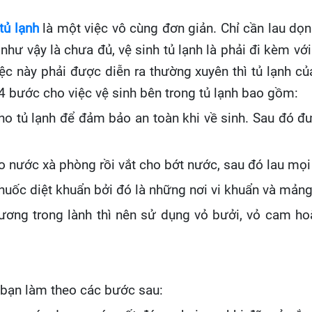
tủ lạnh
là một việc vô cùng đơn giản. Chỉ cần lau dọn
như vậy là chưa đủ, vệ sinh tủ lạnh là phải đi kèm v
ệc này phải được diễn ra thường xuyên thì tủ lạnh 
a 4 bước cho việc vệ sinh bên trong tủ lạnh bao gồm:
ho tủ lạnh để đảm bảo an toàn khi về sinh. Sau đó đ
 nước xà phòng rồi vắt cho bớt nước, sau đó lau mọi
huốc diệt khuẩn bởi đó là những nơi vi khuẩn và mảng
ng trong lành thì nên sử dụng vỏ bưởi, vỏ cam hoặc 
u bạn làm theo các bước sau: