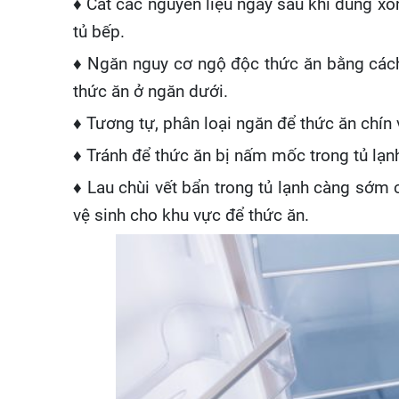
♦ Cất các nguyên liệu ngay sau khi dùng x
tủ bếp.
♦ Ngăn nguy cơ ngộ độc thức ăn bằng cách 
thức ăn ở ngăn dưới.
♦ Tương tự, phân loại ngăn để thức ăn chín 
♦ Tránh để thức ăn bị nấm mốc trong tủ lạn
♦ Lau chùi vết bẩn trong tủ lạnh càng sớm cà
vệ sinh cho khu vực để thức ăn.