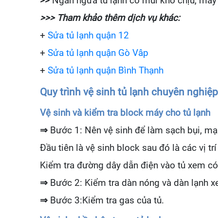
>>
Ngăn ngừa tủ lạnh có mùi khó chịu, má
>>> Tham khảo thêm dịch vụ khác:
+
Sửa tủ lạnh quận 12
+
Sửa tủ lạnh quận Gò Vâp
+
Sửa tủ lạnh quận Bình Thạnh
Quy trình vệ sinh tủ lạnh chuyên nghiệ
Vệ sinh và kiểm tra block máy cho tủ lạnh
⇒
Bước 1: Nên vệ sinh để làm sạch bụi, m
Đầu tiên là vệ sinh block sau đó là các vị t
Kiểm tra đường dây dẫn điện vào tủ xem có 
⇒
Bước 2: Kiểm tra dàn nóng và dàn lạnh 
⇒
Bước 3:Kiểm tra gas của tủ.