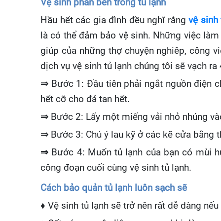
Vệ sinh phần bên trong tủ lạnh
Hầu hết các gia đình đều nghĩ rằng
vệ sinh 
là có thể đảm bảo vệ sinh. Những việc làm 
giúp của những thợ chuyện nghiêp, công vi
dịch vụ vệ sinh tủ lạnh chúng tôi sẽ vạch r
⇒
Bước 1: Đầu tiên phải ngắt nguồn điện c
hết cỡ cho đá tan hết.
⇒
Bước 2: Lấy một miếng vải nhỏ nhúng vào
⇒
Bước 3: Chú ý lau kỹ ở các kẽ cửa bằng t
⇒
Bước 4: Muốn tủ lạnh của bạn có mùi hươ
công đoạn cuối cùng vệ sinh tủ lạnh.
Cách bảo quản tủ lạnh luôn sạch sẽ
♦ Vệ sinh tủ lạnh sẽ trở nên rất dễ dàng nế