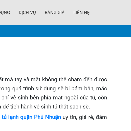
DỤNG
DỊCH VỤ
BẢNG GIÁ
LIÊN HỆ
uất mà tay và mắt không thể chạm đến được
trong quá trình sử dụng sẽ bị bám bẩn, mặc
 chỉ vệ sinh bên phía mặt ngoài của tủ, còn
để tiến hành vệ sinh tủ thật sạch sẽ.
h tủ lạnh quận Phú Nhuận
uy tín, giá rẻ, đảm