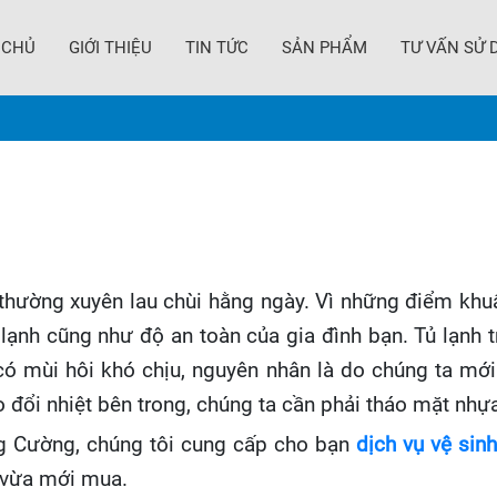
 CHỦ
GIỚI THIỆU
TIN TỨC
SẢN PHẨM
TƯ VẤN SỬ 
 thường xuyên lau chùi hằng ngày. Vì những điểm kh
 lạnh cũng như độ an toàn của gia đình bạn. Tủ lạnh 
có mùi hôi khó chịu, nguyên nhân là do chúng ta mới
 đổi nhiệt bên trong, chúng ta cần phải tháo mặt nhựa 
ng Cường, chúng tôi cung cấp cho bạn
dịch vụ vệ sin
 vừa mới mua.