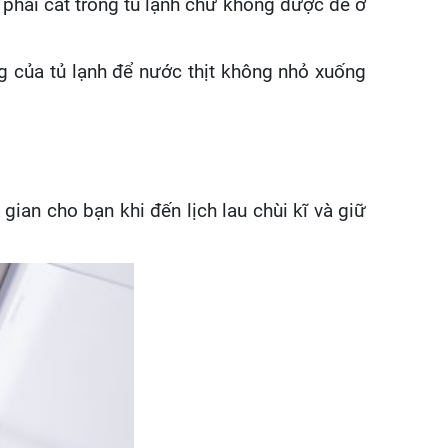
phải cất trong tủ lạnh chứ không được để ở
g của tủ lạnh để nước thịt không nhỏ xuống
 gian cho bạn khi đến lịch lau chùi kĩ và giữ