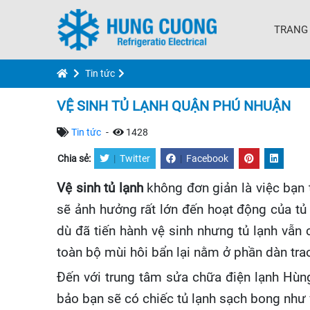
TRANG
Tin tức
VỆ SINH TỦ LẠNH QUẬN PHÚ NHUẬN
Tin tức
-
1428
Chia sẻ:
|
Twitter
|
Facebook
Vệ sinh tủ lạnh
không đơn giản là việc bạn
sẽ ảnh hưởng rất lớn đến hoạt động của tủ
dù đã tiến hành vệ sinh nhưng tủ lạnh vẫn 
toàn bộ mùi hôi bẩn lại nằm ở phần dàn trao
Đến với trung tâm sửa chữa điện lạnh Hù
bảo bạn sẽ có chiếc tủ lạnh sạch bong như