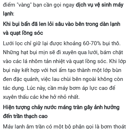
điểm "vàng" bạn cần gọi ngay
dịch vụ vệ sinh máy
lạnh
:
Khi bụi bẩn đã len lỏi sâu vào bên trong dàn lạnh
và quạt lồng sóc
Lưới lọc chỉ giữ lại được khoảng 60-70% bụi thô.
Những hạt bụi mịn sẽ đi xuyên qua lưới, bám chặt
vào các lá nhôm tản nhiệt và quạt lồng sóc. Khi lớp
bụi này kết hợp với hơi ẩm tạo thành một lớp bùn
đen đặc quánh, việc lau chùi bên ngoài không còn
tác dụng. Lúc này, cần máy bơm áp lực cao để
xuyên thấu các khe hở nhỏ nhất.
Hiện tượng chảy nước máng tràn gây ảnh hưởng
đến trần thạch cao
Máy lạnh âm trần có một bộ phận gọi là bơm thoát