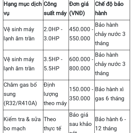
Hạng mục dịch
Công
Đơn giá
Chế độ bảo
vụ
suất máy
(VNĐ)
hành
Bảo hành
Vệ sinh máy
2.0HP -
450.000 -
chảy nước 3
lạnh âm trần
3.0HP
550.000
tháng
Bảo hành
Vệ sinh máy
3.5HP -
600.000 -
chảy nước 3
lạnh âm trần
5.5HP
800.000
tháng
Châm gas bổ
Định
150.000 -
Bảo hành xì
sung
lượng
350.000
gas 6 tháng
(R32/R410A)
theo máy
Báo giá
Kiểm tra & sửa
Theo
Bảo hành 6 -
sau khảo
bo mạch
thực tế
12 tháng