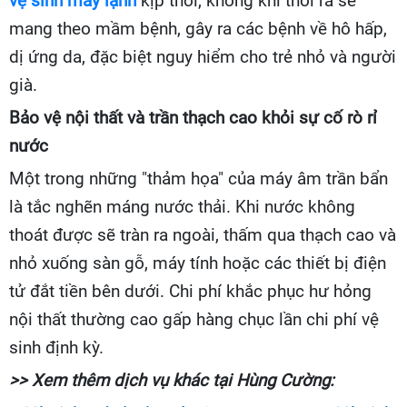
vệ sinh máy lạnh
kịp thời, không khí thổi ra sẽ
mang theo mầm bệnh, gây ra các bệnh về hô hấp,
dị ứng da, đặc biệt nguy hiểm cho trẻ nhỏ và người
già.
Bảo vệ nội thất và trần thạch cao khỏi sự cố rò rỉ
nước
Một trong những "thảm họa" của máy âm trần bẩn
là tắc nghẽn máng nước thải. Khi nước không
thoát được sẽ tràn ra ngoài, thấm qua thạch cao và
nhỏ xuống sàn gỗ, máy tính hoặc các thiết bị điện
tử đắt tiền bên dưới. Chi phí khắc phục hư hỏng
nội thất thường cao gấp hàng chục lần chi phí vệ
sinh định kỳ.
>> Xem thêm dịch vụ khác tại Hùng Cường: