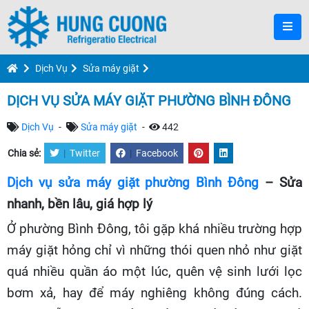
Dịch Vụ
Sửa máy giặt
DỊCH VỤ SỬA MÁY GIẶT PHƯỜNG BÌNH ĐÔNG
Dịch Vụ
-
Sửa máy giặt
-
442
Chia sẻ:
|
Twitter
|
Facebook
Dịch vụ sửa máy giặt phường Bình Đông
– Sửa
nhanh, bền lâu, giá hợp lý
Ở phường Bình Đông, tôi gặp khá nhiều trường hợp
máy giặt hỏng chỉ vì những thói quen nhỏ như giặt
quá nhiều quần áo một lúc, quên vệ sinh lưới lọc
bơm xả, hay để máy nghiêng không đúng cách.