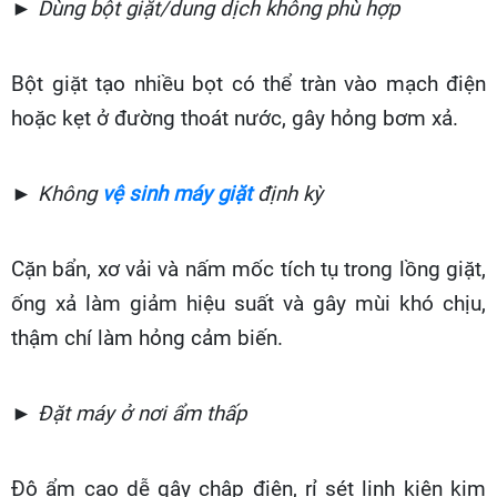
► Dùng bột giặt/dung dịch không phù hợp
Bột giặt tạo nhiều bọt có thể tràn vào mạch điện
hoặc kẹt ở đường thoát nước, gây hỏng bơm xả.
► Không
vệ sinh máy giặt
định kỳ
Cặn bẩn, xơ vải và nấm mốc tích tụ trong lồng giặt,
ống xả làm giảm hiệu suất và gây mùi khó chịu,
thậm chí làm hỏng cảm biến.
► Đặt máy ở nơi ẩm thấp
Độ ẩm cao dễ gây chập điện, rỉ sét linh kiện kim